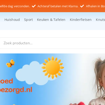
elfde dag verzonden.
Achteraf betalen met Klarna.
Afhalen in Bo
d
Huishoud
Sport
Keuken & Tafelen
Kinderfietsen
Knut