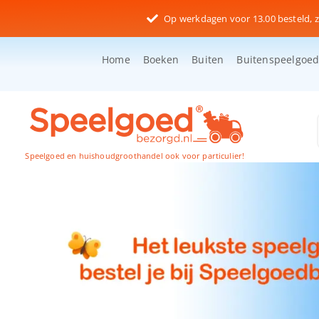
Ga
Op werkdagen voor 13.00 besteld, z
naar
inhoud
Home
Boeken
Buiten
Buitenspeelgoe
Speelgoed en huishoudgroothandel ook voor particulier!