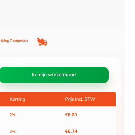
ijdag 7 augustus
In mijn winkelmand
Korting
Prijs incl. BTW
€
6.81
2%
€
6.74
3%