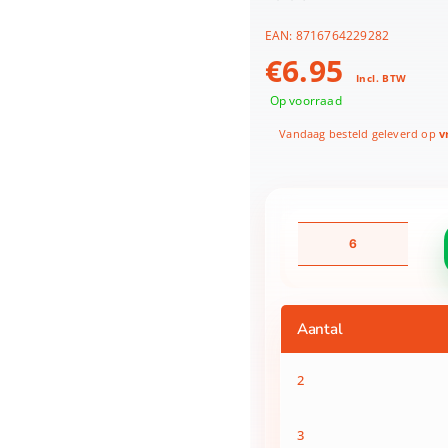
EAN:
8716764229282
€
6.95
Incl. BTW
Op voorraad
Vandaag besteld geleverd op
vr
Paarden
Bekers
aantal
Aantal
2
3