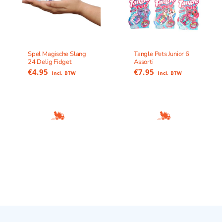
Spel Magische Slang
Tangle Pets Junior 6
24 Delig Fidget
Assorti
€
4.95
€
7.95
Incl. BTW
Incl. BTW