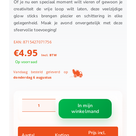
Of je nu een speciaal moment wilt vieren of gewoon je
creativiteit de vrije loop wilt laten, deze veelzijdige
glow sticks brengen plezier en schittering in elke
gelegenheid. Maak je avond onvergetelijk met deze
sfeervolle toevoeging!
EAN:
8715427071756
€
4.95
Incl. BTW
Op voorraad
Vandaag besteld geleverd op
donderdag 6 augustus
Glowsticks
In mijn
15
winkelmand
stuks
in
tube
aantal
Prijs incl.
Aantal
Korting