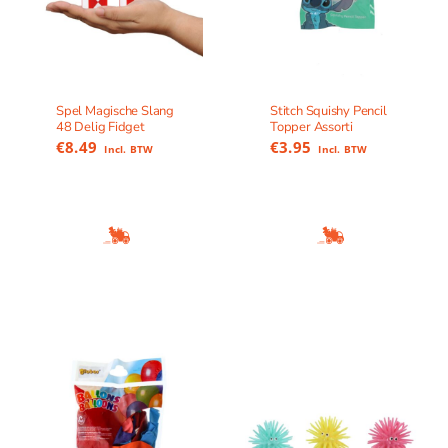
Spel Magische Slang
Stitch Squishy Pencil
48 Delig Fidget
Topper Assorti
€
8.49
€
3.95
Incl. BTW
Incl. BTW