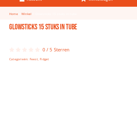
Keuken & Tafelen
Home
Winkel
Glowsticks 15 stuks in tube
Kinderfietsen
Glowsticks 15 stuks in tube
Knutselen
Woonkamer
0
/
5
Sterren
Spellen
Categorieën:
Feest
,
Fidget
Puzzels
Lego