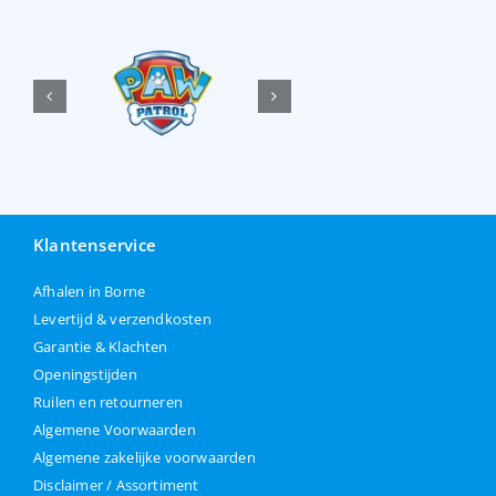
Klantenservice
Afhalen in Borne
Levertijd & verzendkosten
Garantie & Klachten
Openingstijden
Ruilen en retourneren
Algemene Voorwaarden
Algemene zakelijke voorwaarden
Disclaimer / Assortiment