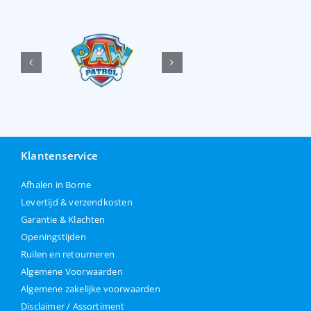
Klantenservice
Afhalen in Borne
Levertijd & verzendkosten
Garantie & Klachten
Openingstijden
Ruilen en retourneren
Algemene Voorwaarden
Algemene zakelijke voorwaarden
Disclaimer / Assortiment