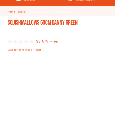
Keuken & Tafelen
Home
Winkel
Squishmallows 60cm danny green
Kinderfietsen
Squishmallows 60cm danny green
Knutselen
Woonkamer
0
/
5
Sterren
Spellen
Categorieën:
Feest
,
Fidget
Puzzels
Lego