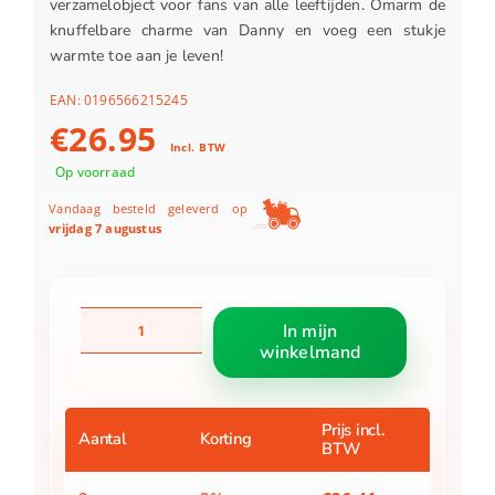
verzamelobject voor fans van alle leeftijden. Omarm de
knuffelbare charme van Danny en voeg een stukje
warmte toe aan je leven!
EAN:
0196566215245
€
26.95
Incl. BTW
Op voorraad
Vandaag besteld geleverd op
vrijdag 7 augustus
Squishmallows
In mijn
60cm
winkelmand
danny
green
aantal
Prijs incl.
Aantal
Korting
BTW