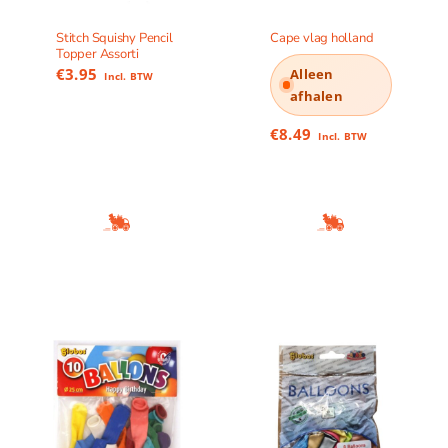
Stitch Squishy Pencil
Cape vlag holland
Topper Assorti
€
3.95
Alleen
Incl. BTW
afhalen
€
8.49
Incl. BTW