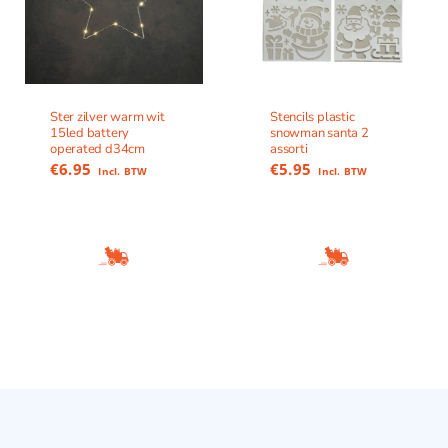
Ster zilver warm wit
Stencils plastic
15led battery
snowman santa 2
operated d34cm
assorti
€
6.95
€
5.95
Incl. BTW
Incl. BTW