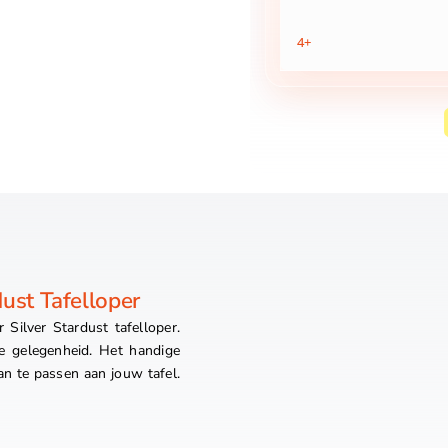
aantal
4+
ust Tafelloper
 Silver Stardust tafelloper.
ke gelegenheid. Het handige
n te passen aan jouw tafel.