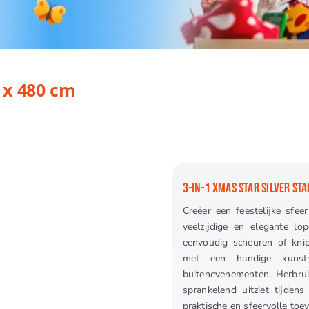
m
0 x 480 cm
3-IN-1 XMAS STAR SILVER ST
Creëer een feestelijke sfee
veelzijdige en elegante lo
eenvoudig scheuren of kni
met een handige kunsts
buitenevenementen. Herbruik
sprankelend uitziet tijde
praktische en sfeervolle toe