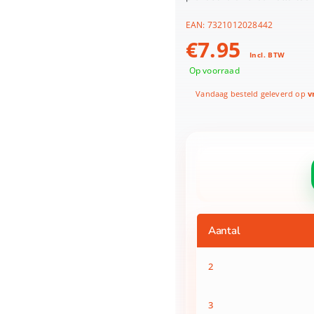
EAN:
7321012028442
€
7.95
Incl. BTW
Op voorraad
Vandaag besteld geleverd op
vr
3-
in-
1
Xmas
Star
Aantal
Silver
Stardust
40
2
x
480
cm
3