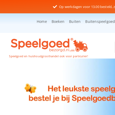
Ga
Op werkdagen voor 13.00 besteld, z
naar
inhoud
Home
Boeken
Buiten
Buitenspeelgoe
Speelgoed en huishoudgroothandel ook voor particulier!