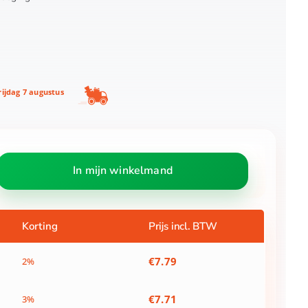
ijdag 7 augustus
In mijn winkelmand
Korting
Prijs incl. BTW
€
7.79
2%
€
7.71
3%