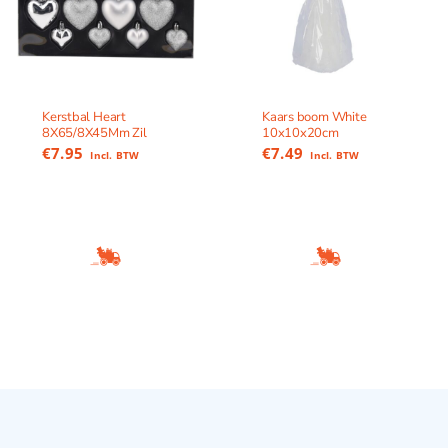
Kerstbal Heart
Kaars boom White
8X65/8X45Mm Zil
10x10x20cm
€
7.95
€
7.49
Incl. BTW
Incl. BTW