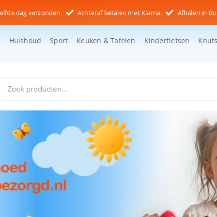
elfde dag verzonden.
Achteraf betalen met Klarna.
Afhalen in Bo
d
Huishoud
Sport
Keuken & Tafelen
Kinderfietsen
Knut