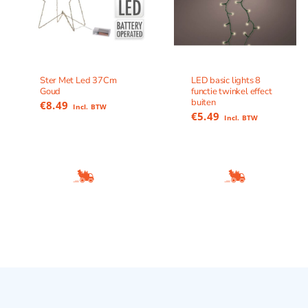
Ster Met Led 37Cm
LED basic lights 8
Goud
functie twinkel effect
buiten
€
8.49
Incl. BTW
€
5.49
Incl. BTW