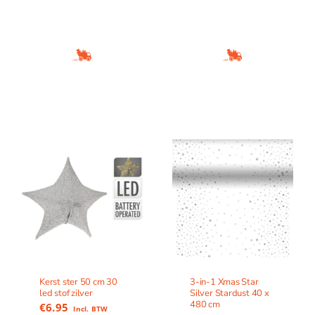
Kerst ster 50 cm 30
3-in-1 Xmas Star
led stof zilver
Silver Stardust 40 x
480 cm
€
6.95
Incl. BTW