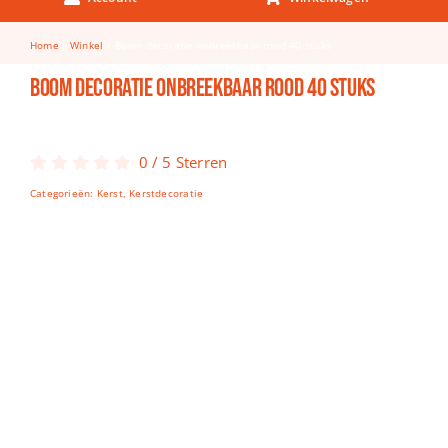
Keuken & Tafelen
Home
Winkel
Boom decoratie onbreekbaar rood 40 stuks
Kinderfietsen
Boom decoratie onbreekbaar rood 40 stuks
Knutselen
Woonkamer
0
/
5
Sterren
Spellen
Categorieën:
Kerst
,
Kerstdecoratie
Puzzels
Lego