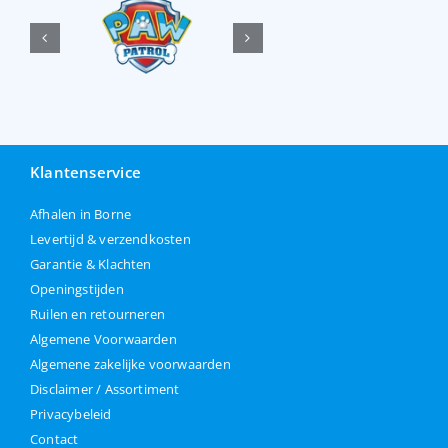
Klantenservice
Afhalen in Borne
Levertijd & verzendkosten
Garantie & Klachten
Openingstijden
Ruilen en retourneren
Algemene Voorwaarden
Algemene zakelijke voorwaarden
Disclaimer / Assortiment
Privacybeleid
Contact