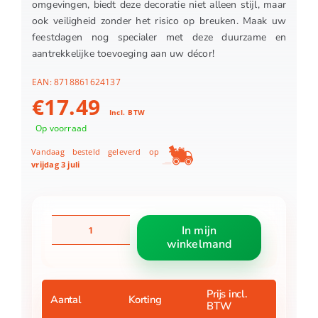
omgevingen, biedt deze decoratie niet alleen stijl, maar
ook veiligheid zonder het risico op breuken. Maak uw
feestdagen nog specialer met deze duurzame en
aantrekkelijke toevoeging aan uw décor!
EAN:
8718861624137
€
17.49
Incl. BTW
Op voorraad
Vandaag besteld geleverd op
vrijdag 3 juli
Boom
In mijn
decoratie
winkelmand
onbreekbaar
rood
40
stuks
Prijs incl.
Aantal
Korting
BTW
aantal