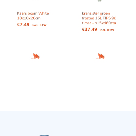
Kaars boom White
krans ster groen
10x10x20cm
frosted 15L TIPS 96
timer – h15xd60cm
€
7.49
Incl. BTW
€
37.49
Incl. BTW