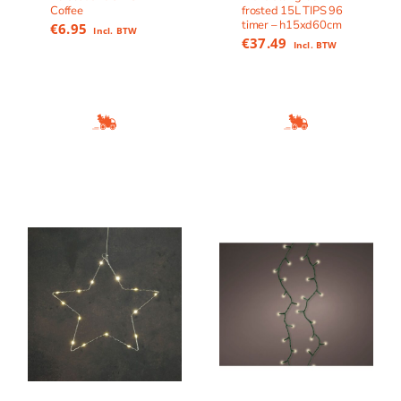
Coffee
frosted 15L TIPS 96
timer – h15xd60cm
€
6.95
Incl. BTW
€
37.49
Incl. BTW