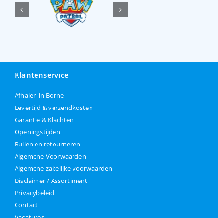
Klantenservice
Afhalen in Borne
Levertijd & verzendkosten
Garantie & Klachten
Openingstijden
Ruilen en retourneren
Algemene Voorwaarden
Algemene zakelijke voorwaarden
Disclaimer / Assortiment
Privacybeleid
Contact
Vacatures