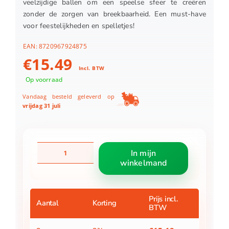
veelzijdige ballen om een speelse sfeer te creëren
zonder de zorgen van breekbaarheid. Een must-have
voor feestelijkheden en spelletjes!
EAN:
8720967924875
€
15.49
Incl. BTW
Op voorraad
Vandaag besteld geleverd op
vrijdag 31 juli
Bal
In mijn
onbreekbaar
winkelmand
creme
40
stuks
-
Prijs incl.
Aantal
Korting
BTW
d6cm
aantal