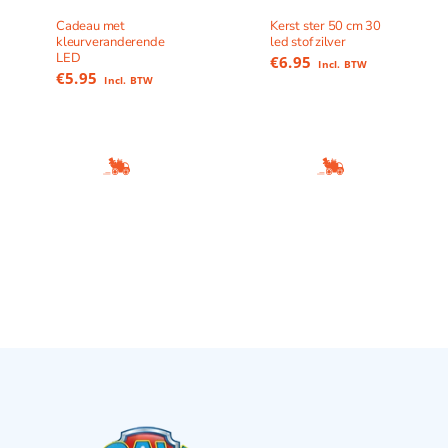
Cadeau met
Kerst ster 50 cm 30
kleurveranderende
led stof zilver
LED
€
6.95
Incl. BTW
€
5.95
Incl. BTW