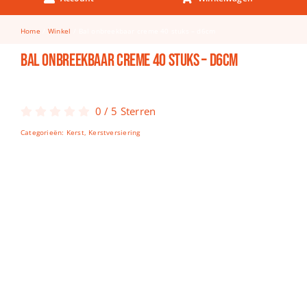
Keuken & Tafelen
Home
Winkel
Bal onbreekbaar creme 40 stuks – d6cm
Kinderfietsen
Bal onbreekbaar creme 40 stuks – d6cm
Knutselen
Woonkamer
0
/
5
Sterren
Spellen
Categorieën:
Kerst
,
Kerstversiering
Puzzels
Lego