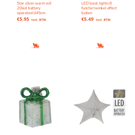
Ster zilver warm wit
LED basic lights 8
20led battery
functie twinkel effect
operated d45cm
buiten
€
5.95
€
5.49
Incl. BTW
Incl. BTW