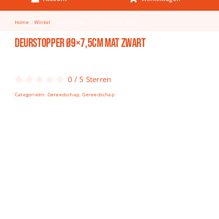
Keuken & Tafelen
Home
Winkel
Deurstopper Ø9×7,5cm mat zwart
Kinderfietsen
Deurstopper Ø9×7,5cm mat zwart
Knutselen
Woonkamer
0
/
5
Sterren
Spellen
Categorieën:
Gereedschap
,
Gereedschap
Puzzels
Lego