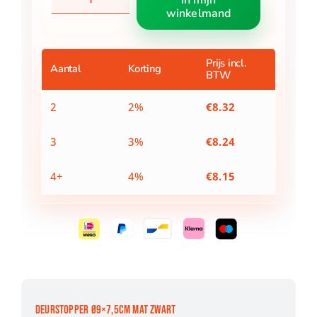
In mijn
Ø9x7,5cm
winkelmand
mat
zwart
aantal
Prijs incl.
Aantal
Korting
BTW
2
2%
€
8.32
3
3%
€
8.24
4+
4%
€
8.15
DEURSTOPPER Ø9×7,5CM MAT ZWART