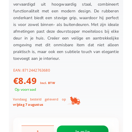
vervaardigd uit hoogwaardig staal, combineert
functionaliteit met een modern design. De rubberen
onderkant biedt een stevige grip, waardoor hij perfect
is voor zowel binnen- als buitendeuren. Met zijn ideale
afmetingen past deze deurstopper moeiteloos bij elke
deur in je huis. Creëer een veilige en aantrekkelijke
omgeving met dit onmisbare item dat niet alleen
praktisch is, maar ook een subtiele touch van elegantie
toevoegt aan je interieur.
EAN:
8712442763680
€
8.49
Incl. BTW
Op voorraad
Vandaag besteld geleverd op
vrijdag 7 augustus
Deurstopper