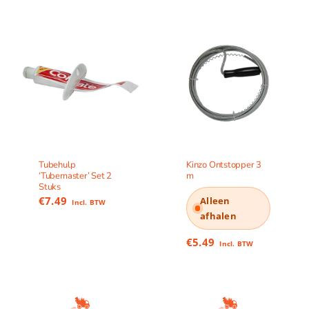
Tubehulp
Kinzo Ontstopper 3
‘Tubemaster’ Set 2
m
Stuks
€
7.49
Alleen
Incl. BTW
afhalen
€
5.49
Incl. BTW