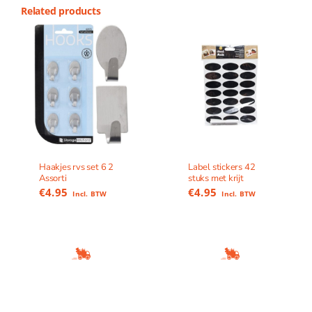
Related products
Haakjes rvs set 6 2
Label stickers 42
Assorti
stuks met krijt
€
4.95
€
4.95
Incl. BTW
Incl. BTW