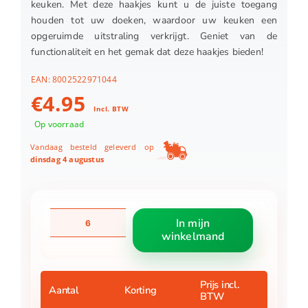
keuken. Met deze haakjes kunt u de juiste toegang
houden tot uw doeken, waardoor uw keuken een
opgeruimde uitstraling verkrijgt. Geniet van de
functionaliteit en het gemak dat deze haakjes bieden!
EAN:
8002522971044
€
4.95
Incl. BTW
Op voorraad
Vandaag besteld geleverd op
dinsdag 4 augustus
Keukenhaakjes
In mijn
met
winkelmand
klem
5
stuks
aantal
Prijs incl.
Aantal
Korting
BTW