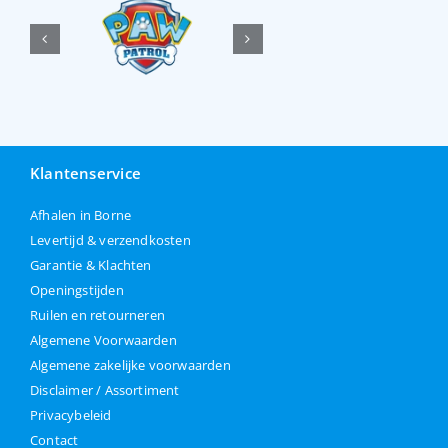
Klantenservice
Afhalen in Borne
Levertijd & verzendkosten
Garantie & Klachten
Openingstijden
Ruilen en retourneren
Algemene Voorwaarden
Algemene zakelijke voorwaarden
Disclaimer / Assortiment
Privacybeleid
Contact