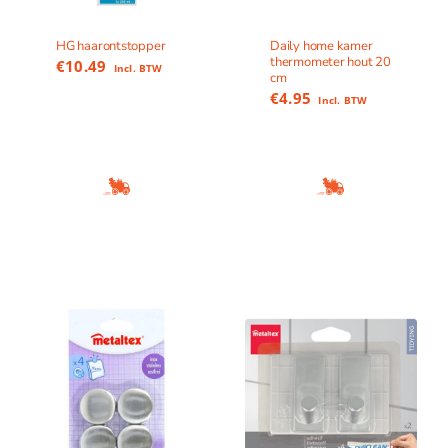
HG haarontstopper
Daily home kamer
thermometer hout 20
€
10.49
Incl. BTW
cm
€
4.95
Incl. BTW