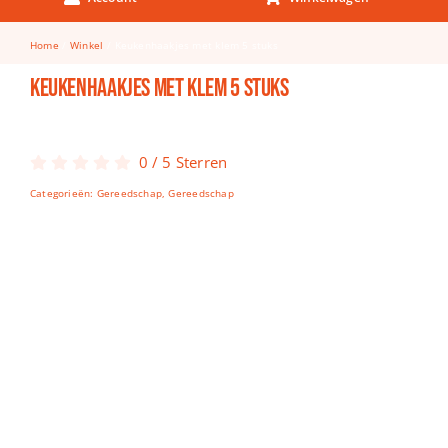
Keuken & Tafelen
Home
Winkel
Keukenhaakjes met klem 5 stuks
Kinderfietsen
Keukenhaakjes met klem 5 stuks
Knutselen
Woonkamer
0
/
5
Sterren
Spellen
Categorieën:
Gereedschap
,
Gereedschap
Puzzels
Lego