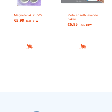
Magneten 4 St RVS
Metalen zelfklevende
haken
€
5.99
Incl. BTW
€
6.95
Incl. BTW