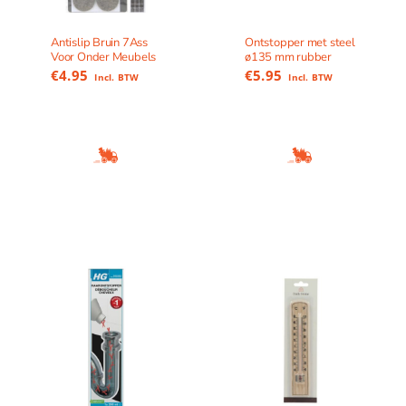
Antislip Bruin 7Ass
Ontstopper met steel
Voor Onder Meubels
ø135 mm rubber
€
4.95
€
5.95
Incl. BTW
Incl. BTW