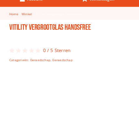
Keuken & Tafelen
Home
Winkel
Vitility vergrootglas handsfree
Kinderfietsen
Vitility vergrootglas handsfree
Knutselen
Woonkamer
0
/
5
Sterren
Spellen
Categorieën:
Gereedschap
,
Gereedschap
Puzzels
Lego