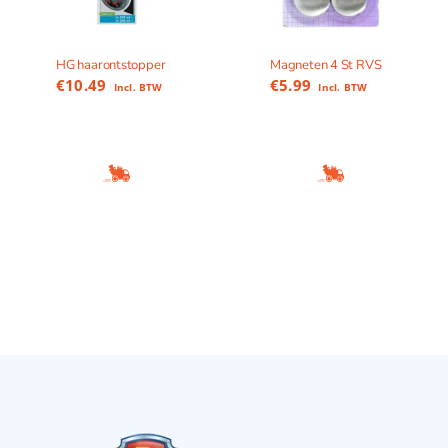
HG haarontstopper
Magneten 4 St RVS
€
10.49
€
5.99
Incl. BTW
Incl. BTW