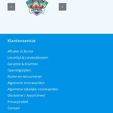
Klantenservice
Afhalen in Borne
Levertijd & verzendkosten
Garantie & Klachten
Openingstijden
Ruilen en retourneren
Algemene Voorwaarden
Algemene zakelijke voorwaarden
Disclaimer / Assortiment
Privacybeleid
Contact