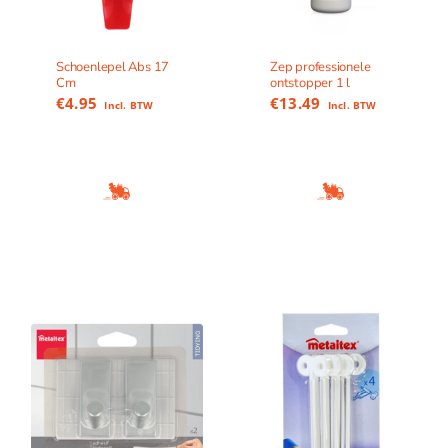
Schoenlepel Abs 17
Zep professionele
Cm
ontstopper 1 l
€
4.95
€
13.49
Incl. BTW
Incl. BTW