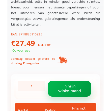
zichtbaarheid, zelfs in minder goed verlichte ruimtes.
Ideaal voor mensen met visuele beperkingen of voor
het uitvoeren van gedetailleerd werk, biedt dit
vergrootglas zowel gebruiksgemak als ondersteuning
bij al je activiteiten.
EAN:
8718885915235
€
27.49
Incl. BTW
Op voorraad
Vandaag besteld geleverd op
dinsdag 11 augustus
Vitility
In mijn
vergrootglas
winkelmand
handsfree
aantal
Prijs incl.
Aantal
Korting