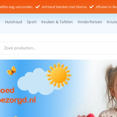
elfde dag verzonden.
Achteraf betalen met Klarna.
Afhalen in Bo
d
Huishoud
Sport
Keuken & Tafelen
Kinderfietsen
Knut