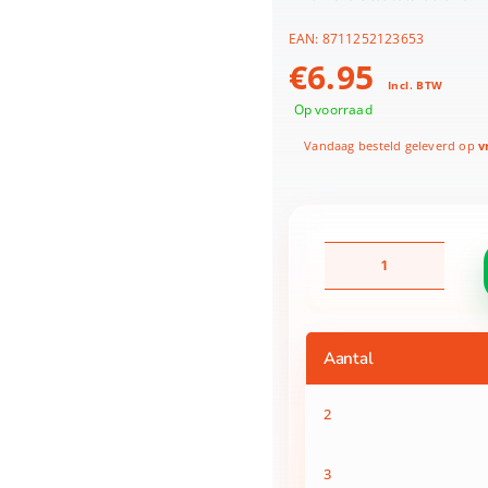
EAN:
8711252123653
€
6.95
Incl. BTW
Op voorraad
Vandaag besteld geleverd op
vr
Vivamore
Sleuteldraaier
12,5x3,5x3,3cm
aantal
Aantal
2
3