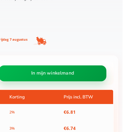
ijdag 7 augustus
In mijn winkelmand
Korting
Prijs incl. BTW
€
6.81
2%
€
6.74
3%