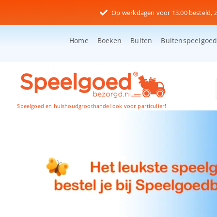
Ga
Op werkdagen voor 13.00 besteld, z
naar
inhoud
Home
Boeken
Buiten
Buitenspeelgoe
Speelgoed en huishoudgroothandel ook voor particulier!