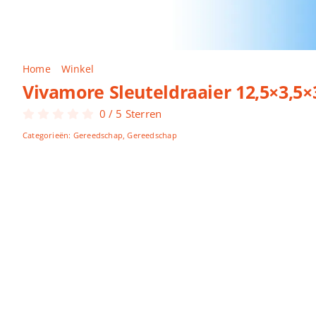
Home
Winkel
Vivamore Sleuteldraaier 12,5×3,5×3,3cm
Vivamore Sleuteldraaier 12,5×3,5
0
/
5
Sterren
Categorieën:
Gereedschap
,
Gereedschap