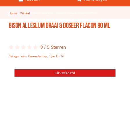
Keuken & Tafelen
Home
Winkel
Bison Alleslijm Draai & Doseer Flacon 90 ml
Kinderfietsen
Bison Alleslijm Draai & Doseer Flacon 90 ml
Knutselen
Woonkamer
0
/
5
Sterren
Spellen
Categorieën:
Gereedschap
,
Lijm En Kit
Puzzels
Uitverkocht
Lego