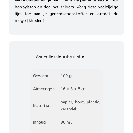
verbindingen en gemak. Het is de perfecte keuze voor
hobbyisten en doe-het-zelvers. Voeg deze veelzijdige
lijm toe aan je gereedschapskoffer en ontdek de
mogelijkheden!
Aanvullende informatie
Gewicht
109 g
Afmetingen
16 × 3 × 5 cm
papier, hout, plastic,
Materiaal
keramiek
Inhoud
90 ml