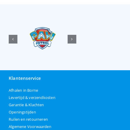
Klantenservice
Afhalen in Borne
Levertijd & verzendkosten
Garantie & Klachten
Openingstijden
Ruilen en retourneren
Algemene Voorwaarden