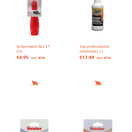
Schoenlepel Abs 17
Zep professionele
Cm
ontstopper 1 l
€
4.95
€
13.49
Incl. BTW
Incl. BTW