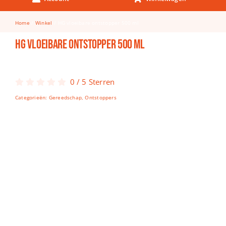
Keuken & Tafelen
Home
Winkel
HG vloeibare ontstopper 500 ml
Kinderfietsen
HG vloeibare ontstopper 500 ml
Knutselen
Woonkamer
0
/
5
Sterren
Spellen
Categorieën:
Gereedschap
,
Ontstoppers
Puzzels
Lego