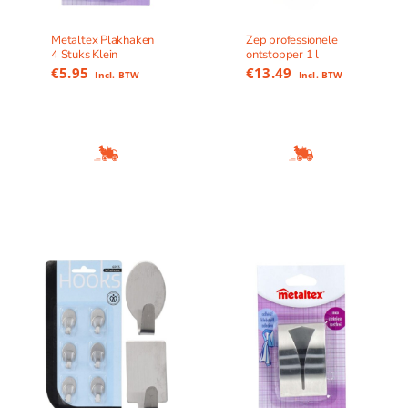
Metaltex Plakhaken
Zep professionele
4 Stuks Klein
ontstopper 1 l
€
5.95
€
13.49
Incl. BTW
Incl. BTW