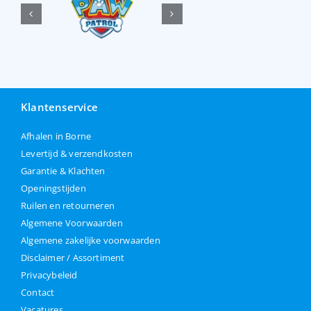
Klantenservice
Afhalen in Borne
Levertijd & verzendkosten
Garantie & Klachten
Openingstijden
Ruilen en retourneren
Algemene Voorwaarden
Algemene zakelijke voorwaarden
Disclaimer / Assortiment
Privacybeleid
Contact
Vacatures