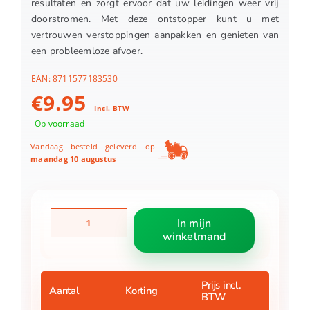
resultaten en zorgt ervoor dat uw leidingen weer vrij
doorstromen. Met deze ontstopper kunt u met
vertrouwen verstoppingen aanpakken en genieten van
een probleemloze afvoer.
EAN:
8711577183530
€
9.95
Incl. BTW
Op voorraad
Vandaag besteld geleverd op
maandag 10 augustus
HG
In mijn
vloeibare
winkelmand
ontstopper
500
ml
aantal
Prijs incl.
Aantal
Korting
BTW