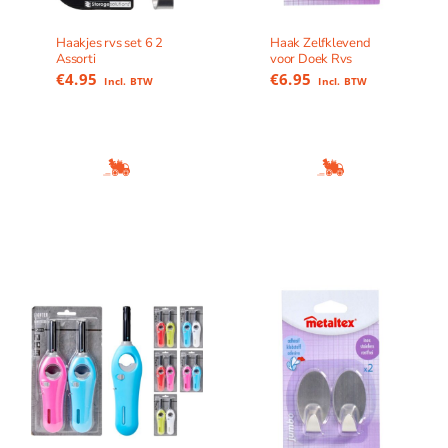
Haakjes rvs set 6 2
Haak Zelfklevend
Assorti
voor Doek Rvs
€
4.95
€
6.95
Incl. BTW
Incl. BTW