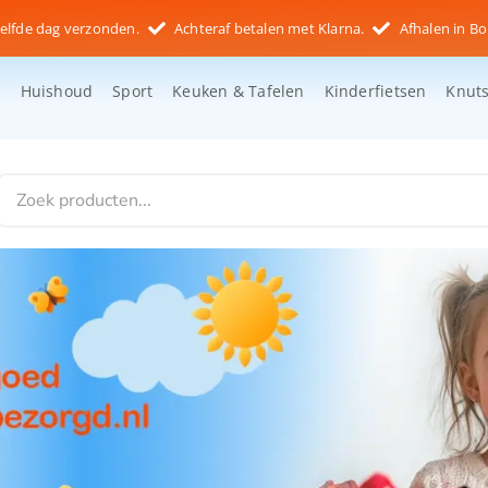
elfde dag verzonden.
Achteraf betalen met Klarna.
Afhalen in Bo
d
Huishoud
Sport
Keuken & Tafelen
Kinderfietsen
Knut