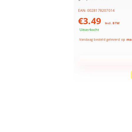
EAN:
0028178207014
€
3.49
Incl. BTW
Uitverkocht
Vandaag besteld geleverd op
maa