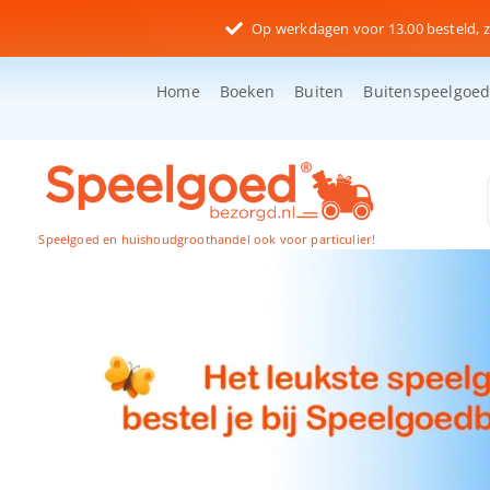
Ga
Op werkdagen voor 13.00 besteld, z
naar
inhoud
Home
Boeken
Buiten
Buitenspeelgoe
Speelgoed en huishoudgroothandel ook voor particulier!