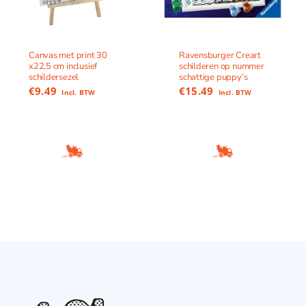
Canvas met print 30
Ravensburger Creart
x22,5 cm inclusief
schilderen op nummer
schildersezel
schattige puppy’s
€
9.49
€
15.49
Incl. BTW
Incl. BTW