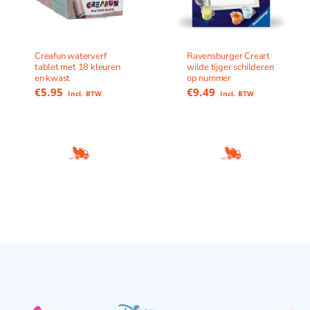
Creafun waterverf
Ravensburger Creart
tablet met 18 kleuren
wilde tijger schilderen
en kwast
op nummer
€
5.95
€
9.49
Incl. BTW
Incl. BTW