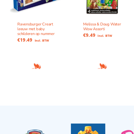
Ravensburger Creart
Melissa & Doug Water
leeuw met baby
Wow Assorti
schilderen op nummer
€
9.49
Incl. BTW
€
19.49
Incl. BTW