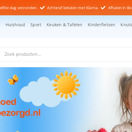
elfde dag verzonden.
Achteraf betalen met Klarna.
Afhalen in Bo
d
Huishoud
Sport
Keuken & Tafelen
Kinderfietsen
Knut