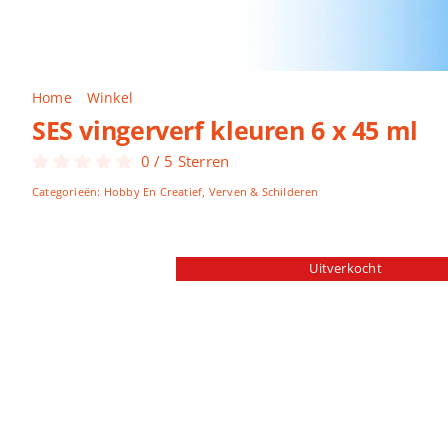
Home
Winkel
SES vingerverf kleuren 6 x 45 ml
SES vingerverf kleuren 6 x 45 ml
0
/
5
Sterren
Categorieën:
Hobby En Creatief
,
Verven & Schilderen
Uitverkocht