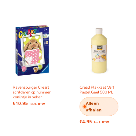
Ravensburger Creart
Creall Plakkaat Verf
schilderen op nummer
Pastel Geel 500 ML
konijntje in beker
€
10.95
Alleen
Incl. BTW
afhalen
€
4.95
Incl. BTW