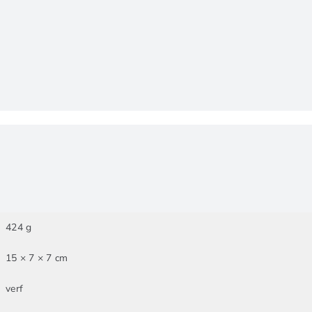
424 g
15 × 7 × 7 cm
verf