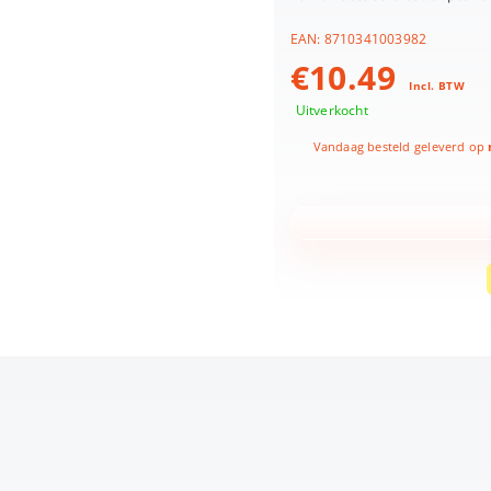
EAN:
8710341003982
€
10.49
Incl. BTW
Uitverkocht
Vandaag besteld geleverd op