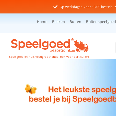
Ga
Op werkdagen voor 13.00 besteld, z
naar
inhoud
Home
Boeken
Buiten
Buitenspeelgoe
Speelgoed en huishoudgroothandel ook voor particulier!