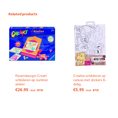
Related products
Ravensburger Creart
Creafun schilderen op
schilderen op nummer
canvas met stickers 6-
atelier
delig
€
26.95
€
5.95
Incl. BTW
Incl. BTW