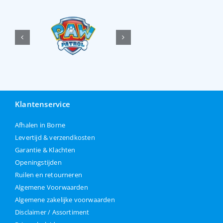
Klantenservice
Afhalen in Borne
Levertijd & verzendkosten
Garantie & Klachten
Openingstijden
Ruilen en retourneren
Algemene Voorwaarden
Algemene zakelijke voorwaarden
Disclaimer / Assortiment