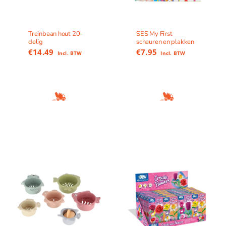
Treinbaan hout 20-
SES My First
delig
scheuren en plakken
€
14.49
€
7.95
Incl. BTW
Incl. BTW