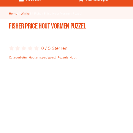
Keuken & Tafelen
Home
Winkel
Fisher Price Hout Vormen Puzzel
Kinderfietsen
Fisher Price Hout Vormen Puzzel
Knutselen
Woonkamer
0
/
5
Sterren
Spellen
Categorieën:
Houten speelgoed
,
Puzzels Hout
Puzzels
Lego