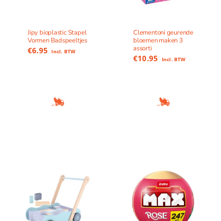
Jipy bioplastic Stapel
Clementoni geurende
Vormen Badspeeltjes
bloemen maken 3
assorti
€
6.95
Incl. BTW
€
10.95
Incl. BTW