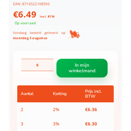
EAN:
8716522108590
€
6.49
Incl. BTW
Op voorraad
Vandaag besteld geleverd op
maandag 3 augustus
Theelichthouder
In mijn
bloemen
winkelmand
boeket
small
8
cm
Prijs incl.
Aantal
Korting
BTW
aantal
2
2%
€
6.36
3
3%
€
6.30