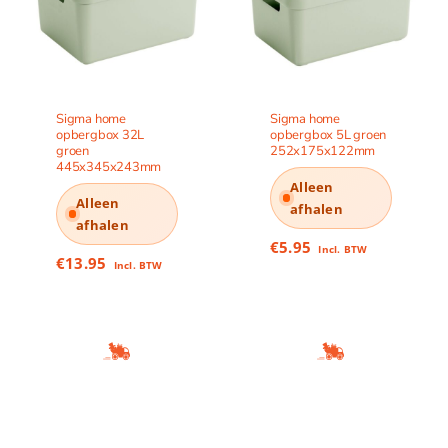
Sigma home
Sigma home
opbergbox 32L
opbergbox 5L groen
groen
252x175x122mm
445x345x243mm
Alleen
Alleen
afhalen
afhalen
€
5.95
Incl. BTW
€
13.95
Incl. BTW