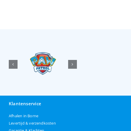
Klantenservice
Afhalen in Borne
Levertijd & verzendkosten
Garantie & Klachten