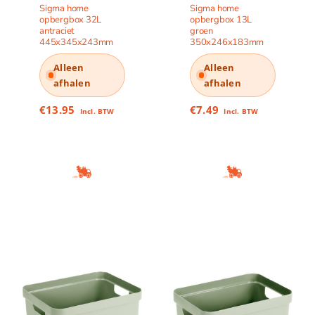
Sigma home
Sigma home
opbergbox 32L
opbergbox 13L
antraciet
groen
445x345x243mm
350x246x183mm
Alleen
Alleen
afhalen
afhalen
€
13.95
€
7.49
Incl. BTW
Incl. BTW