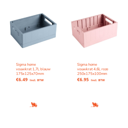
Sigma home
Sigma home
vouwkrat 1,7L blauw
vouwkrat 4,6L roze
175x125x70mm
250x175x100mm
€
6.49
€
6.95
Incl. BTW
Incl. BTW