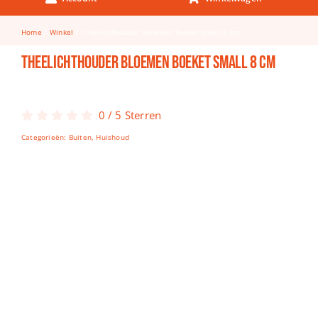
Keuken & Tafelen
Home
Winkel
Theelichthouder bloemen boeket small 8 cm
Kinderfietsen
Theelichthouder bloemen boeket small 8 cm
Knutselen
Woonkamer
0
/
5
Sterren
Spellen
Categorieën:
Buiten
,
Huishoud
Puzzels
Lego