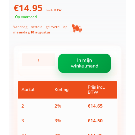
€
14.95
Incl. BTW
Op voorraad
Vandaag besteld geleverd op
maandag 10 augustus
Philips
In mijn
GC026/80
winkelmand
pluizendief
aantal
Prijs incl.
Aantal
Korting
BTW
2
2%
€
14.65
3
3%
€
14.50