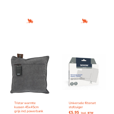
Tristar warmte
Universele filterset
kussen 45x45cm
stofzuiger
grijs incl powerbank
€
5.95
Incl. BTW