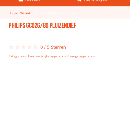
Keuken & Tafelen
Home
Winkel
Philips GC026/80 pluizendief
Kinderfietsen
Philips GC026/80 pluizendief
Knutselen
Woonkamer
0
/
5
Sterren
Spellen
Categorieën:
Huishoudelijke apparaten
,
Overige apparaten
Puzzels
Lego