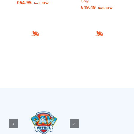
Grey
€
64.95
Incl. BTW
€
49.49
Incl. BTW