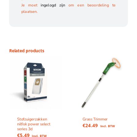
Je moet
ingelogd zijn
om een beoordeling te
plaatsen.
Related products
Stofzuigerzakken
Grass Trimmer
nilfisk power select
€
24.49
Incl. BTW
series 3d
€
5.49
Incl. BTW