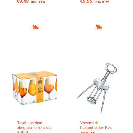
€
9.49
€
5.95
Incl. BTW
Incl. BTW
Royal Leerdam
Westmark
bierglas moment set
Kurkentrekker Rvs
6 38CL