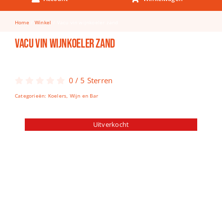
Keuken & Tafelen
Home
Winkel
Vacu vin wijnkoeler zand
Kinderfietsen
Vacu vin wijnkoeler zand
Knutselen
Woonkamer
0
/
5
Sterren
Spellen
Categorieën:
Koelers
,
Wijn en Bar
Puzzels
Uitverkocht
Lego