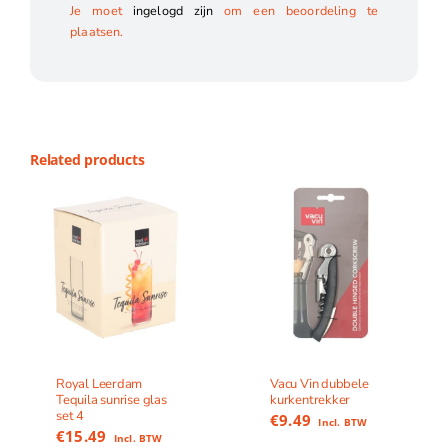
Je moet
ingelogd zijn
om een beoordeling te
plaatsen.
Related products
Royal Leerdam
Vacu Vin dubbele
Tequila sunrise glas
kurkentrekker
set 4
€
9.49
Incl. BTW
€
15.49
Incl. BTW