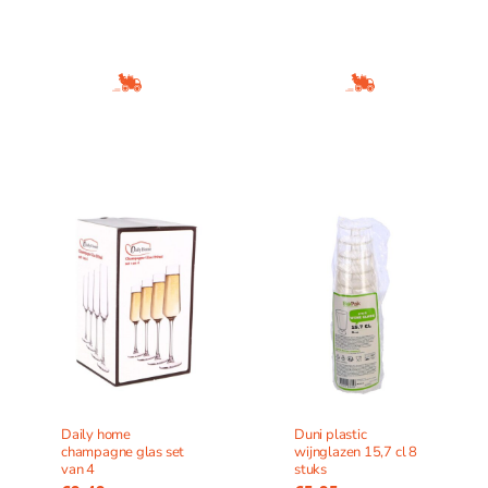
Daily home
Duni plastic
champagne glas set
wijnglazen 15,7 cl 8
van 4
stuks