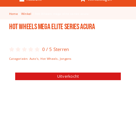
Keuken & Tafelen
Home
Winkel
Hot Wheels mega elite series acura
Kinderfietsen
Hot Wheels mega elite series acura
Knutselen
Woonkamer
0
/
5
Sterren
Spellen
Categorieën:
Auto's
,
Hot Wheels
,
Jongens
Puzzels
Uitverkocht
Lego