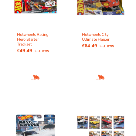
Hotwheels Racing
Hotwheels City
Hero Starter
Ultimate Hauler
Trackset
€
64.49
Incl. BTW
€
49.49
Incl. BTW