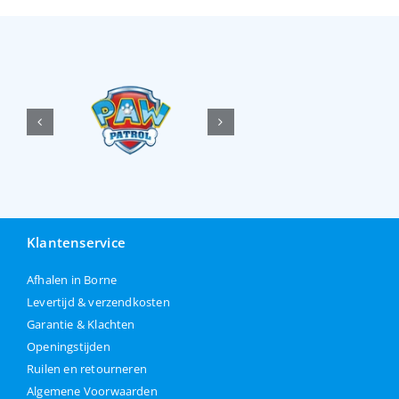
Klantenservice
Afhalen in Borne
Levertijd & verzendkosten
Garantie & Klachten
Openingstijden
Ruilen en retourneren
Algemene Voorwaarden