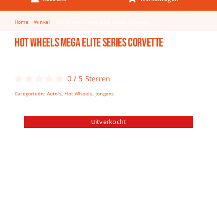
Keuken & Tafelen
Home
Winkel
Hot Wheels mega elite series corvette
Kinderfietsen
Hot Wheels mega elite series corvette
Knutselen
Woonkamer
0
/
5
Sterren
Spellen
Categorieën:
Auto's
,
Hot Wheels
,
Jongens
Puzzels
Uitverkocht
Lego