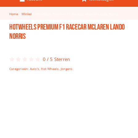
Keuken & Tafelen
Home
Winkel
Hotwheels Premium F1 Racecar Mclaren Lando Norris
Kinderfietsen
Hotwheels Premium F1 Racecar Mclaren Lando
Knutselen
Norris
Woonkamer
Spellen
0
/
5
Sterren
Categorieën:
Auto's
,
Hot Wheels
,
Jongens
Puzzels
Lego