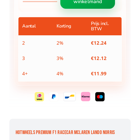
winkelmand
F1
Racecar
Mclaren
Lando
Prijs incl.
Aantal
Korting
BTW
Norris
aantal
2
2%
€
12.24
3
3%
€
12.12
4+
4%
€
11.99
HOTWHEELS PREMIUM F1 RACECAR MCLAREN LANDO NORRIS