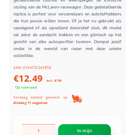
getalenteerde coureur en weerspiegelt de iconische
styling van de McLaren-racewagen. Deze gedetailleerde
replica is perfect voor verzamelaars en autoliefhebbers
die hun passie willen tonen. Of je het nu gebruikt als
speelgoed of als opvallend decoratief stuk, dit model
zal zeker de aandacht trekken en een glimlach op het
gezicht van elke autosportfan toveren. Dompel jezelf
onder in de wereld van racen met deze unieke
collectible.
EAN:
0194735347858
€
12.49
Incl. BTW
Op voorraad
Vandaag besteld geleverd op
dinsdag 11 augustus
Hotwheels
In mijn
Premium