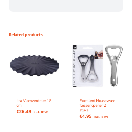
Related products
Ilsa Vlamverdeler 18
Excellent Houseware
cm
flessenopener 2
stuks
€
26.49
Incl. BTW
€
4.95
Incl. BTW