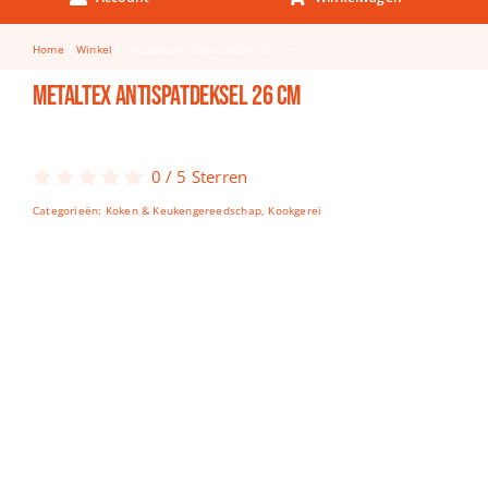
Keuken & Tafelen
Home
Winkel
Metaltex Antispatdeksel 26 cm
Kinderfietsen
Metaltex Antispatdeksel 26 cm
Knutselen
Woonkamer
0
/
5
Sterren
Spellen
Categorieën:
Koken & Keukengereedschap
,
Kookgerei
Puzzels
Lego