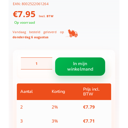
EAN:
8002522061264
€
7.95
Incl. BTW
Op voorraad
Vandaag besteld geleverd op
donderdag 6 augustus
Metaltex
In mijn
Antispatdeksel
winkelmand
26
cm
aantal
Prijs incl.
Aantal
Korting
BTW
2
2%
€
7.79
3
3%
€
7.71