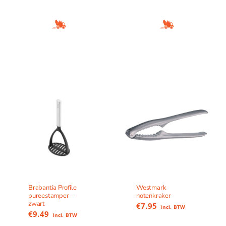
Brabantia Profile
Westmark
pureestamper –
notenkraker
zwart
€
7.95
Incl. BTW
€
9.49
Incl. BTW