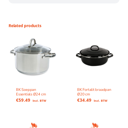
Related products
BK Soeppan
BK Fortalit braadpan
Essentials Ø24 cm
Ø20 cm
€
59.49
€
34.49
Incl. BTW
Incl. BTW