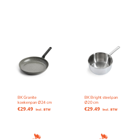
BK Granite
BK Bright steelpan
koekenpan Ø24 cm
Ø20 cm
€
29.49
€
29.49
Incl. BTW
Incl. BTW