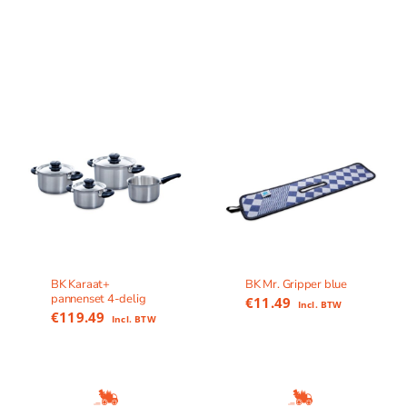
BK Karaat+
BK Mr. Gripper blue
pannenset 4-delig
€
11.49
Incl. BTW
€
119.49
Incl. BTW