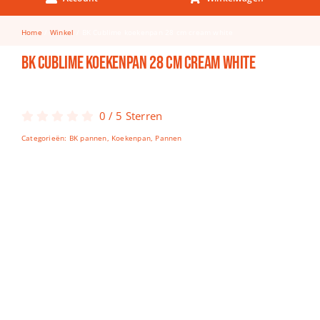
Keuken & Tafelen
Home
Winkel
BK Cublime koekenpan 28 cm cream white
Kinderfietsen
BK Cublime koekenpan 28 cm cream white
Knutselen
Woonkamer
0
/
5
Sterren
Spellen
Categorieën:
BK pannen
,
Koekenpan
,
Pannen
Puzzels
Lego