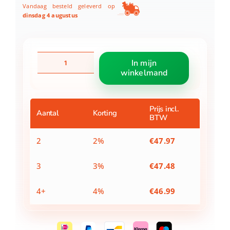
Vandaag besteld geleverd op
dinsdag 4 augustus
BK
In mijn
Cublime
winkelmand
koekenpan
28
cm
cream
Prijs incl.
Aantal
Korting
BTW
white
aantal
2
2%
€
47.97
3
3%
€
47.48
4+
4%
€
46.99