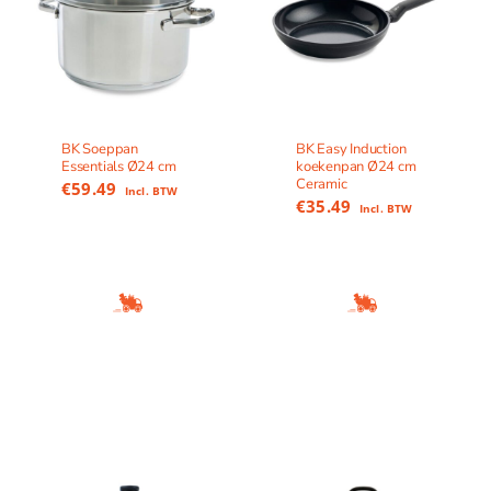
BK Soeppan
BK Easy Induction
Essentials Ø24 cm
koekenpan Ø24 cm
Ceramic
€
59.49
Incl. BTW
€
35.49
Incl. BTW