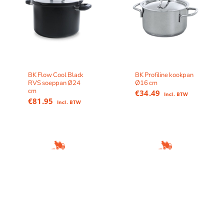
BK Flow Cool Black
BK Profiline kookpan
RVS soeppan Ø24
Ø16 cm
cm
€
34.49
Incl. BTW
€
81.95
Incl. BTW