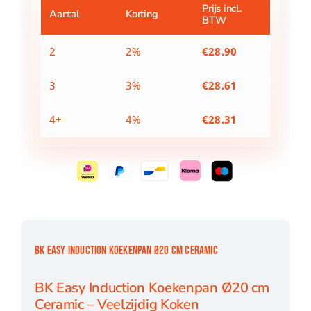
cm
Prijs incl.
Aantal
Korting
BTW
Ceramic
aantal
2
2%
€
28.90
3
3%
€
28.61
4+
4%
€
28.31
BK EASY INDUCTION KOEKENPAN Ø20 CM CERAMIC
BK Easy Induction Koekenpan Ø20 cm
Ceramic – Veelzijdig Koken