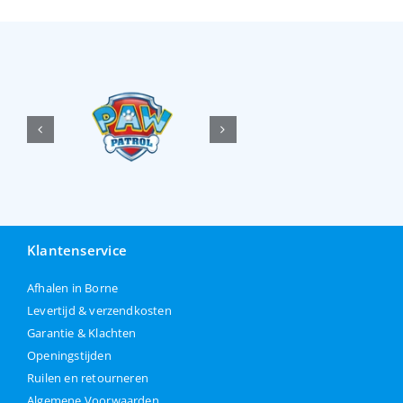
Klantenservice
Afhalen in Borne
Levertijd & verzendkosten
Garantie & Klachten
Openingstijden
Ruilen en retourneren
Algemene Voorwaarden