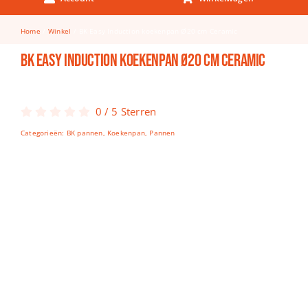
Keuken & Tafelen
Home
Winkel
BK Easy Induction koekenpan Ø20 cm Ceramic
Kinderfietsen
BK Easy Induction koekenpan Ø20 cm Ceramic
Knutselen
Woonkamer
0
/
5
Sterren
Spellen
Categorieën:
BK pannen
,
Koekenpan
,
Pannen
Puzzels
Lego