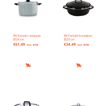
BK Karaat+ soeppan
BK Fortalit braadpan
Ø24 cm
Ø20 cm
€
61.49
€
34.49
Incl. BTW
Incl. BTW