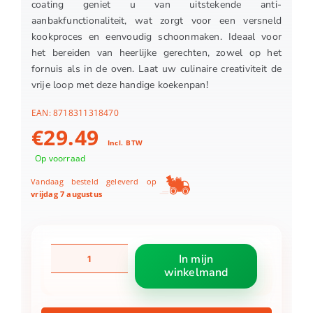
coating geniet u van uitstekende anti-
aanbakfunctionaliteit, wat zorgt voor een versneld
kookproces en eenvoudig schoonmaken. Ideaal voor
het bereiden van heerlijke gerechten, zowel op het
fornuis als in de oven. Laat uw culinaire creativiteit de
vrije loop met deze handige koekenpan!
EAN:
8718311318470
€
29.49
Incl. BTW
Op voorraad
Vandaag besteld geleverd op
vrijdag 7 augustus
BK
In mijn
Easy
winkelmand
Induction
koekenpan
Ø20