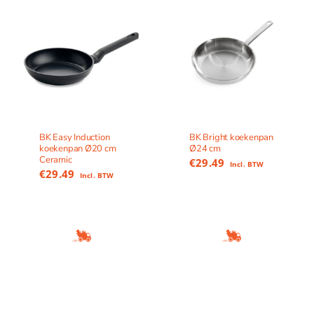
BK Easy Induction
BK Bright koekenpan
koekenpan Ø20 cm
Ø24 cm
Ceramic
€
29.49
Incl. BTW
€
29.49
Incl. BTW