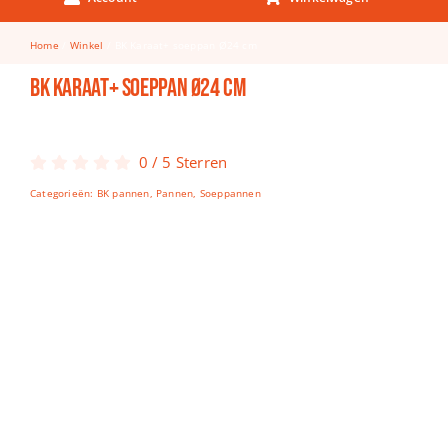
Keuken & Tafelen
Home
Winkel
BK Karaat+ soeppan Ø24 cm
Kinderfietsen
BK Karaat+ soeppan Ø24 cm
Knutselen
Woonkamer
0
/
5
Sterren
Spellen
Categorieën:
BK pannen
,
Pannen
,
Soeppannen
Puzzels
Lego