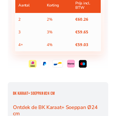
aantal
Prijs incl.
Aantal
Korting
BTW
2
2%
€
60.26
3
3%
€
59.65
4+
4%
€
59.03
BK KARAAT+ SOEPPAN Ø24 CM
Ontdek de BK Karaat+ Soeppan Ø24
cm