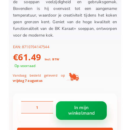
de soeppan veelzijdigheid en gebruiksgemak.
Bovendien is hij ovenvast tot een aangename
temperatuur, waardoor je creativiteit tijdens het koken
geen grenzen kent. Geniet van de hoge kwaliteit en
functionaliteit van de BK Karaat+ soeppan, ontworpen
voor de moderne kok.
EAN:
8710704147544
€
61.49
Incl. BTW
Op voorraad
Vandaag besteld geleverd op
vrijdag 7 augustus
BK
In mijn
Karaat+
winkelmand
soeppan
Ø24
cm