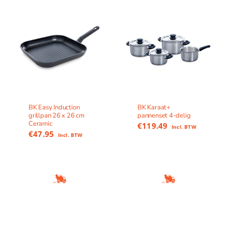
BK Easy Induction
BK Karaat+
grillpan 26 x 26 cm
pannenset 4-delig
Ceramic
€
119.49
Incl. BTW
€
47.95
Incl. BTW