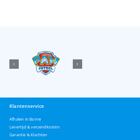
Klantenservice
Afhalen in Borne
Levertijd & verzendkosten
Garantie & Klachten