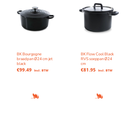
BK Bourgogne
BK Flow Cool Black
braadpan Ø24 cm jet
RVS soeppan Ø24
black
cm
€
99.49
€
81.95
Incl. BTW
Incl. BTW