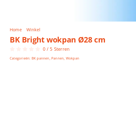
Home
Winkel
BK Bright wokpan Ø28 cm
BK Bright wokpan Ø28 cm
0
/
5
Sterren
Categorieën:
BK pannen
,
Pannen
,
Wokpan