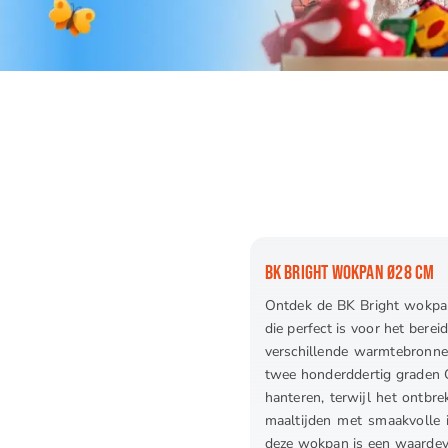
BK BRIGHT WOKPAN Ø28 CM
Ontdek de BK Bright wokpan,
die perfect is voor het bere
verschillende warmtebronnen
twee honderddertig graden Ce
hanteren, terwijl het ontbr
maaltijden met smaakvolle i
deze wokpan is een waardevo