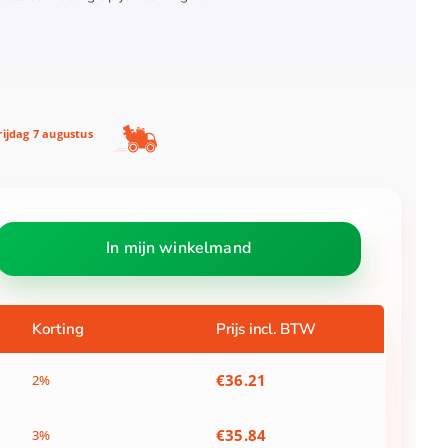
ijdag 7 augustus
In mijn winkelmand
Korting
Prijs incl. BTW
€
36.21
2%
€
35.84
3%