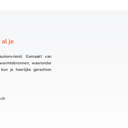
al je
eukenvriend. Gemaakt van
e warmtebronnen, waaronder
kun je heerlijke gerechten
sch