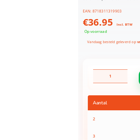
EAN:
8718311319903
€
36.95
Incl. BTW
Op voorraad
Vandaag besteld geleverd op
vr
BK
Bright
wokpan
Ø28
cm
Aantal
aantal
2
3