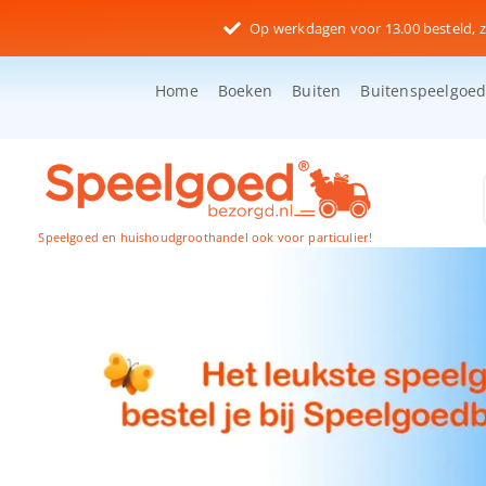
Ga
Op werkdagen voor 13.00 besteld, z
naar
inhoud
Home
Boeken
Buiten
Buitenspeelgoe
Speelgoed en huishoudgroothandel ook voor particulier!