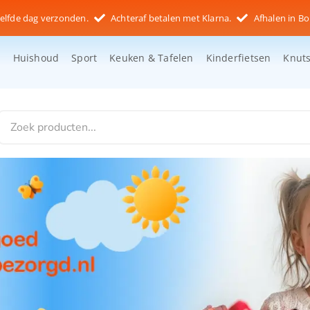
elfde dag verzonden.
Achteraf betalen met Klarna.
Afhalen in Bo
d
Huishoud
Sport
Keuken & Tafelen
Kinderfietsen
Knut