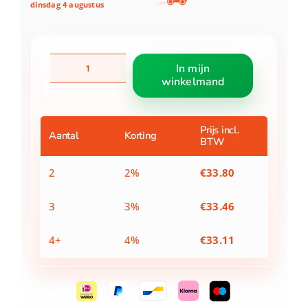
dinsdag 4 augustus
BK
In mijn
Profiline
winkelmand
kookpan
Ø16
cm
aantal
Prijs incl.
Aantal
Korting
BTW
2
2%
€
33.80
3
3%
€
33.46
4+
4%
€
33.11