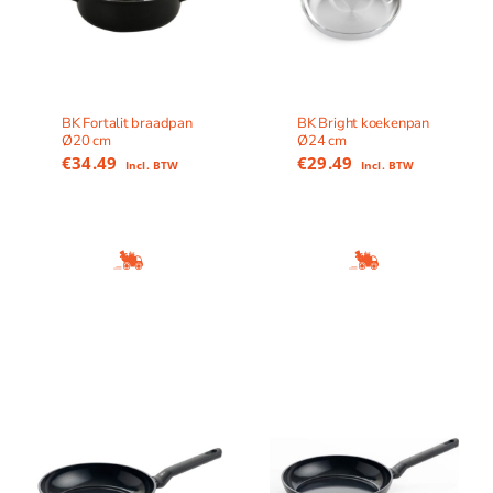
BK Fortalit braadpan
BK Bright koekenpan
Ø20 cm
Ø24 cm
€
34.49
€
29.49
Incl. BTW
Incl. BTW