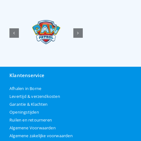
Klantenservice
Afhalen in Borne
Levertijd & verzendkosten
Garantie & Klachten
Openingstijden
Ruilen en retourneren
Algemene Voorwaarden
Algemene zakelijke voorwaarden