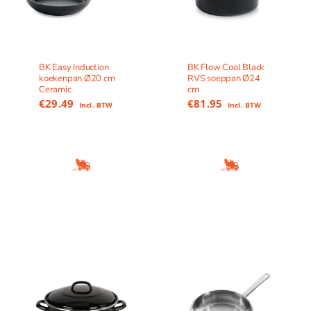
BK Easy Induction
BK Flow Cool Black
koekenpan Ø20 cm
RVS soeppan Ø24
Ceramic
cm
€
29.49
€
81.95
Incl. BTW
Incl. BTW