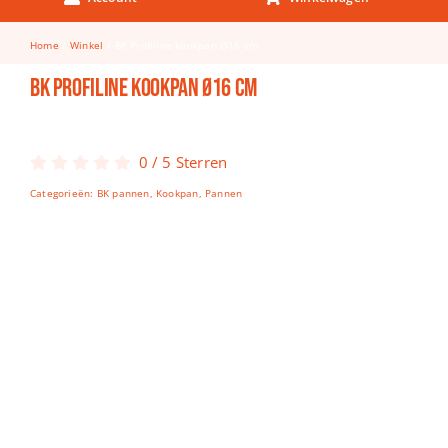
Keuken & Tafelen
Home
Winkel
BK Profiline kookpan Ø16 cm
Kinderfietsen
BK Profiline kookpan Ø16 cm
Knutselen
Woonkamer
0
/
5
Sterren
Spellen
Categorieën:
BK pannen
,
Kookpan
,
Pannen
Puzzels
Lego