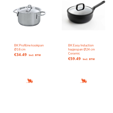
BK Profiline kookpan
BK Easy Induction
Ø16 cm
hapjespan Ø24 cm
Ceramic
€
34.49
Incl. BTW
€
59.49
Incl. BTW