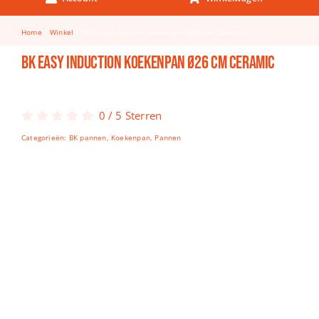
Keuken & Tafelen
Home
Winkel
BK Easy Induction koekenpan Ø26 cm Ceramic
Kinderfietsen
BK Easy Induction koekenpan Ø26 cm Ceramic
Knutselen
Woonkamer
0
/
5
Sterren
Spellen
Categorieën:
BK pannen
,
Koekenpan
,
Pannen
Puzzels
Lego