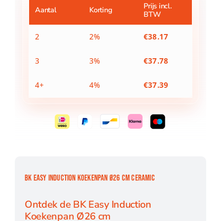
cm
Prijs incl.
Aantal
Korting
BTW
Ceramic
aantal
2
2%
€
38.17
3
3%
€
37.78
4+
4%
€
37.39
BK EASY INDUCTION KOEKENPAN Ø26 CM CERAMIC
Ontdek de BK Easy Induction
Koekenpan Ø26 cm