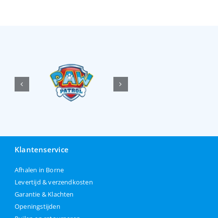
Klantenservice
Afhalen in Borne
Levertijd & verzendkosten
Garantie & Klachten
Openingstijden