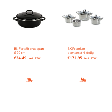
BK Fortalit braadpan
BK Premium+
Ø20 cm
pannenset 4-delig
€
34.49
€
171.95
Incl. BTW
Incl. BTW