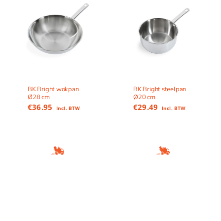
BK Bright wokpan
BK Bright steelpan
Ø28 cm
Ø20 cm
€
36.95
€
29.49
Incl. BTW
Incl. BTW