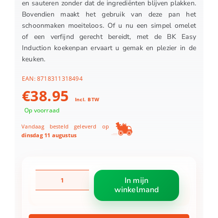
en sauteren zonder dat de ingrediënten blijven plakken.
Bovendien maakt het gebruik van deze pan het
schoonmaken moeiteloos. Of u nu een simpel omelet
of een verfijnd gerecht bereidt, met de BK Easy
Induction koekenpan ervaart u gemak en plezier in de
keuken.
EAN:
8718311318494
€
38.95
Incl. BTW
Op voorraad
Vandaag besteld geleverd op
dinsdag 11 augustus
BK
In mijn
Easy
winkelmand
Induction
koekenpan
Ø26