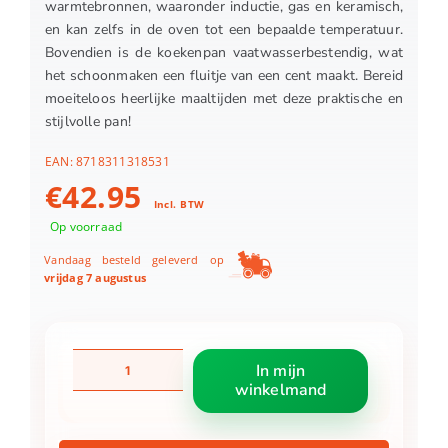
warmtebronnen, waaronder inductie, gas en keramisch,
en kan zelfs in de oven tot een bepaalde temperatuur.
Bovendien is de koekenpan vaatwasserbestendig, wat
het schoonmaken een fluitje van een cent maakt. Bereid
moeiteloos heerlijke maaltijden met deze praktische en
stijlvolle pan!
EAN:
8718311318531
€
42.95
Incl. BTW
Op voorraad
Vandaag besteld geleverd op
vrijdag 7 augustus
BK
In mijn
Easy
winkelmand
Induction
koekenpan
Ø28