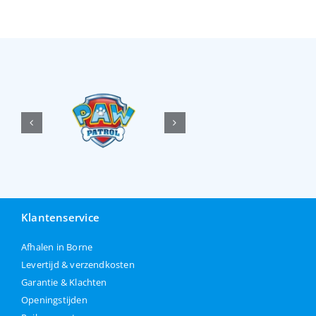
Klantenservice
Afhalen in Borne
Levertijd & verzendkosten
Garantie & Klachten
Openingstijden