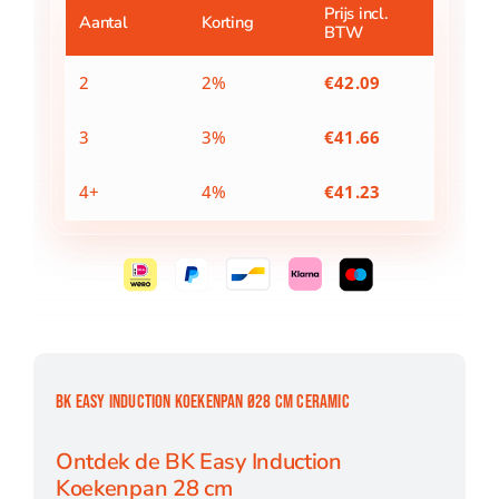
cm
Prijs incl.
Aantal
Korting
BTW
Ceramic
aantal
2
2%
€
42.09
3
3%
€
41.66
4+
4%
€
41.23
BK EASY INDUCTION KOEKENPAN Ø28 CM CERAMIC
Ontdek de BK Easy Induction
Koekenpan 28 cm