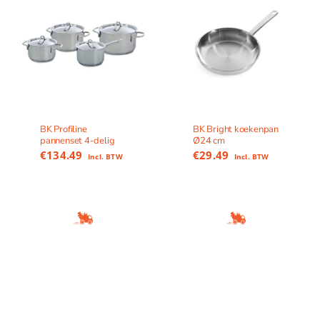
BK Profiline
BK Bright koekenpan
pannenset 4-delig
Ø24 cm
€
134.49
€
29.49
Incl. BTW
Incl. BTW