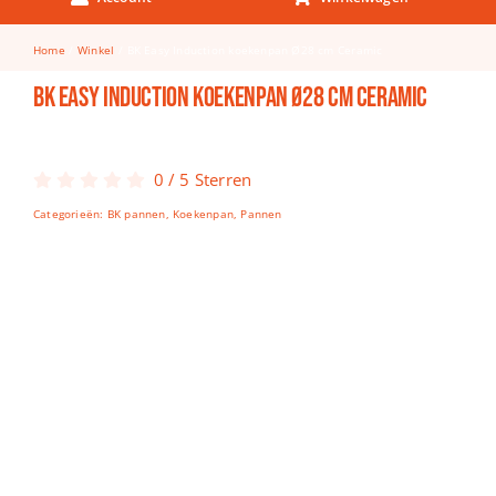
Keuken & Tafelen
Home
Winkel
BK Easy Induction koekenpan Ø28 cm Ceramic
Kinderfietsen
BK Easy Induction koekenpan Ø28 cm Ceramic
Knutselen
Woonkamer
0
/
5
Sterren
Spellen
Categorieën:
BK pannen
,
Koekenpan
,
Pannen
Puzzels
Lego