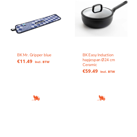
BK Mr. Gripper blue
BK Easy Induction
hapjespan Ø24 cm
€
11.49
Incl. BTW
Ceramic
€
59.49
Incl. BTW