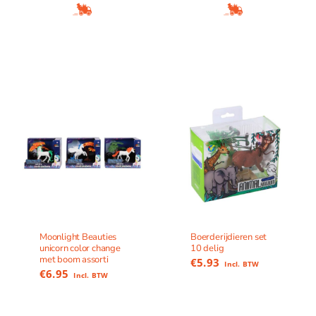
Moonlight Beauties
Boerderijdieren set
unicorn color change
10 delig
met boom assorti
€
5.93
Incl. BTW
€
6.95
Incl. BTW