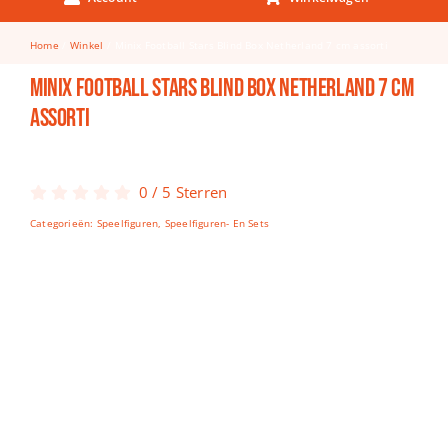
Keuken & Tafelen
Home
Winkel
Minix Football Stars Blind Box Netherland 7 cm assorti
Kinderfietsen
Minix Football Stars Blind Box Netherland 7 cm
Knutselen
assorti
Woonkamer
Spellen
0
/
5
Sterren
Categorieën:
Speelfiguren
,
Speelfiguren- En Sets
Puzzels
Lego