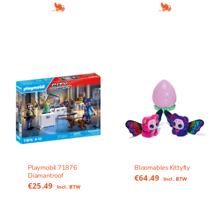
Playmobil 71876
Bloomables Kittyfly
Diamantroof
€
64.49
Incl. BTW
€
25.49
Incl. BTW