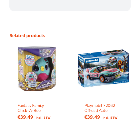
Related products
Funtasy Family
Playmobil 72062
Chick-A-Boo
Offroad Auto
€
39.49
€
39.49
Incl. BTW
Incl. BTW