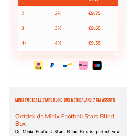
cm
assorti
2
2%
€
9.75
aantal
3
3%
€
9.65
4+
4%
€
9.55
MINIX FOOTBALL STARS BLIND BOX NETHERLAND 7 CM ASSORTI
Ontdek de Minix Football Stars Blind
Box
De Minix Football Stars Blind Box is perfect voor