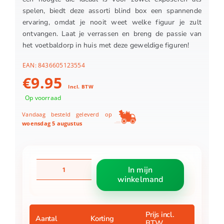
spelen, biedt deze assorti blind box een spannende
ervaring, omdat je nooit weet welke figuur je zult
ontvangen. Laat je verrassen en breng de passie van
het voetbaldorp in huis met deze geweldige figuren!
EAN:
8436605123554
€
9.95
Incl. BTW
Op voorraad
Vandaag besteld geleverd op
woensdag 5 augustus
Minix
In mijn
Football
winkelmand
Stars
Blind
Box
Netherland
Prijs incl.
Aantal
Korting
BTW
7