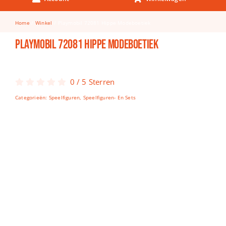
Keuken & Tafelen
Home
Winkel
Playmobil 72081 Hippe Modeboetiek
Kinderfietsen
Playmobil 72081 Hippe Modeboetiek
Knutselen
Woonkamer
0
/
5
Sterren
Spellen
Categorieën:
Speelfiguren
,
Speelfiguren- En Sets
Puzzels
Lego