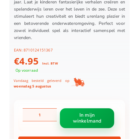
jaar. Laat je kinderen fantasierijke verhalen creëren en
spelenderwijs leren over het leven in de zee. Deze set
stimuleert hun creativiteit en biedt urenlang plezier in
een betoverende onderwateromgeving. Perfect voor
zowel individueel spel als interactief samenspel met
vrienden.
EAN:
8710124151367
€
4.95
Incl. BTW
Op voorraad
Vandaag besteld geleverd op
woensdag 5 augustus
Oceaandieren
In mijn
set
winkelmand
9
delig
aantal