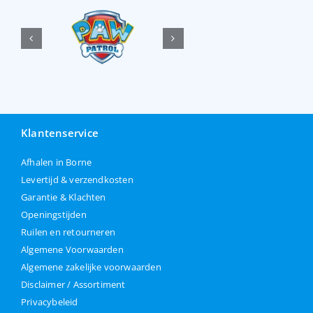
Klantenservice
Afhalen in Borne
Levertijd & verzendkosten
Garantie & Klachten
Openingstijden
Ruilen en retourneren
Algemene Voorwaarden
Algemene zakelijke voorwaarden
Disclaimer / Assortiment
Privacybeleid