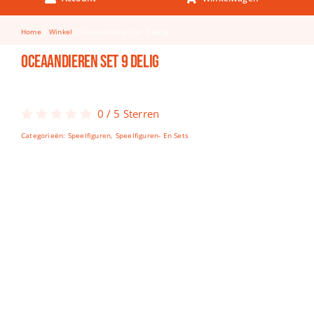
Keuken & Tafelen
Home
Winkel
Oceaandieren set 9 delig
Kinderfietsen
Oceaandieren set 9 delig
Knutselen
Woonkamer
0
/
5
Sterren
Spellen
Categorieën:
Speelfiguren
,
Speelfiguren- En Sets
Puzzels
Lego