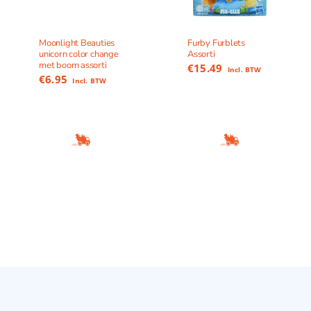
Moonlight Beauties
Furby Furblets
unicorn color change
Assorti
met boom assorti
€
15.49
Incl. BTW
€
6.95
Incl. BTW