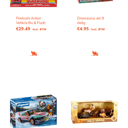
Firebuds Action
Dinosaurus set 8
Vehicle Bo & Flash
delig
€
29.49
€
4.95
Incl. BTW
Incl. BTW