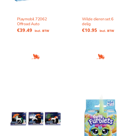
Playmobil 72062
Wilde dieren set 6
Offroad Auto
delig
€
39.49
€
10.95
Incl. BTW
Incl. BTW