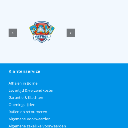
Klantenservice
Afhalen in Borne
Levertijd & verzendkosten
Garantie & Klachten
Openingstijden
Ruilen en retourneren
Algemene Voorwaarden
Algemene zakelijke voorwaarden