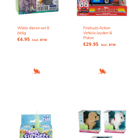
Wilde dieren set 8
Firebuds Action
delig
Vehicle Jayden &
Piston
€
4.95
Incl. BTW
€
29.95
Incl. BTW