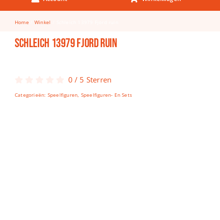
Keuken & Tafelen
Home
Winkel
Schleich 13979 Fjord ruin
Kinderfietsen
Schleich 13979 Fjord ruin
Knutselen
Woonkamer
0
/
5
Sterren
Spellen
Categorieën:
Speelfiguren
,
Speelfiguren- En Sets
Puzzels
Lego