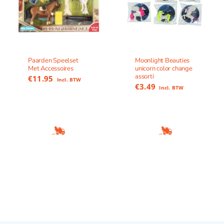
Paarden Speelset
Moonlight Beauties
Met Accessoires
unicorn color change
assorti
€
11.95
Incl. BTW
€
3.49
Incl. BTW