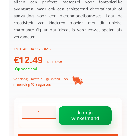
alleen een perfecte metgezel voor fantasierijke
avonturen, maar ook een schitterend decoratiestuk of
aanvulling voor een dierenmodelbouwset. Laat de
creativiteit van kinderen bloeien met dit unieke,
charmante figuur dat ideaal is voor zowel spelen als
verzamelen.
EAN:
4059433753652
€
12.49
Incl. BTW
Op voorraad
Vandaag besteld geleverd op
maandag 10 augustus
Schleich
In mijn
13979
winkelmand
Fjord
ruin
aantal