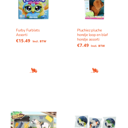
Furby Furblets
Pluchiez pluche
Assorti
hondje loop en blaf
hondje assorti
€
15.49
Incl. BTW
€
7.49
Incl. BTW