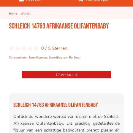
Keuken & Tafelen
Home
Winkel
Schleich 14763 Afrikaanse Olifantenbaby
Kinderfietsen
Schleich 14763 Afrikaanse Olifantenbaby
Knutselen
Woonkamer
0
/
5
Sterren
Spellen
Categorieën:
Speelfiguren
,
Speelfiguren- En Sets
Puzzels
Uitverkocht
Lego
SCHLEICH 14763 AFRIKAANSE OLIFANTENBABY
Ontdek de wondere wereld van dieren met de Schleich
Afrikaanse Olifantenbaby. Dit prachtig gedetailleerde
figuur van een schattige babyolifant brengt plezier en