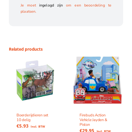
Je moet
ingelogd zijn
om een beoordeling te
plaatsen.
Related products
Boerderijdieren set
Firebuds Action
10 delig
Vehicle Jayden &
Piston
€
5.93
Incl. BTW
€
29.95
Incl. BTW