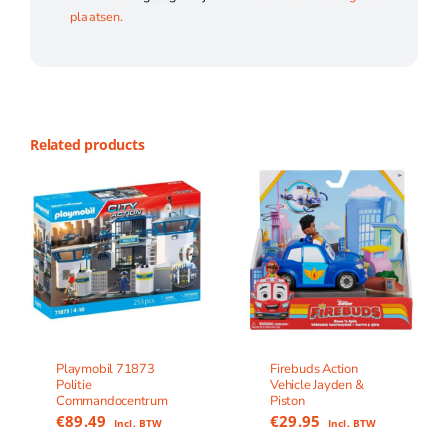
plaatsen.
Related products
Playmobil 71873
Firebuds Action
Politie
Vehicle Jayden &
Commandocentrum
Piston
€
89.49
€
29.95
Incl. BTW
Incl. BTW