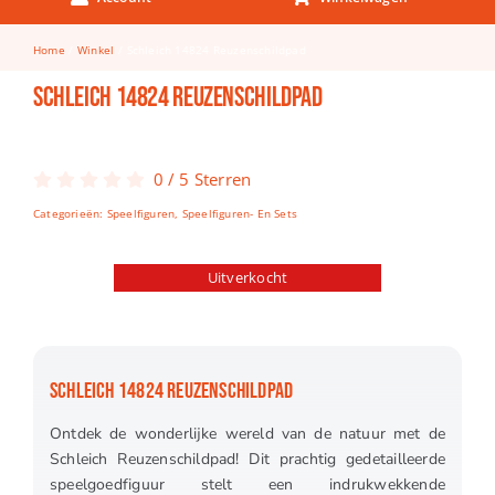
Keuken & Tafelen
Home
Winkel
Schleich 14824 Reuzenschildpad
Kinderfietsen
Schleich 14824 Reuzenschildpad
Knutselen
Woonkamer
0
/
5
Sterren
Spellen
Categorieën:
Speelfiguren
,
Speelfiguren- En Sets
Puzzels
Uitverkocht
Lego
SCHLEICH 14824 REUZENSCHILDPAD
Ontdek de wonderlijke wereld van de natuur met de
Schleich Reuzenschildpad! Dit prachtig gedetailleerde
speelgoedfiguur stelt een indrukwekkende