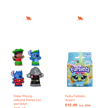
Fisher Price lp
Furby Furblets
collector Disney Lilo
Assorti
and Stitch
€
15.49
Incl. BTW