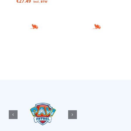
€
27.49
Incl. BTW