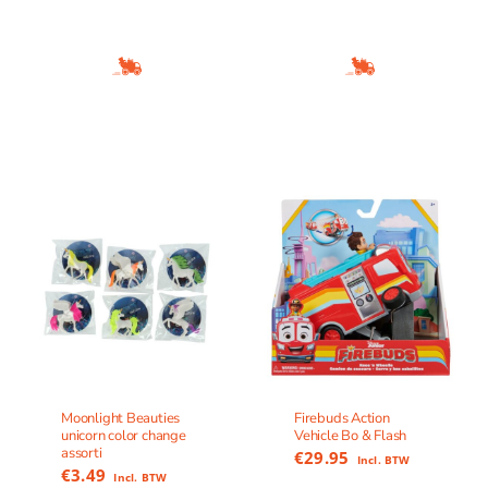
Moonlight Beauties
Firebuds Action
unicorn color change
Vehicle Bo & Flash
assorti
€
29.95
Incl. BTW
€
3.49
Incl. BTW