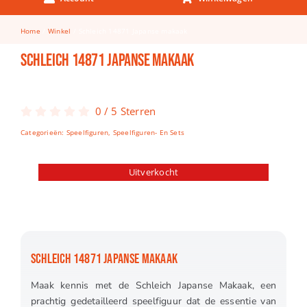
Keuken & Tafelen
Home
Winkel
Schleich 14871 Japanse makaak
Kinderfietsen
Schleich 14871 Japanse makaak
Knutselen
Woonkamer
0
/
5
Sterren
Spellen
Categorieën:
Speelfiguren
,
Speelfiguren- En Sets
Puzzels
Uitverkocht
Lego
SCHLEICH 14871 JAPANSE MAKAAK
Maak kennis met de Schleich Japanse Makaak, een
prachtig gedetailleerd speelfiguur dat de essentie van