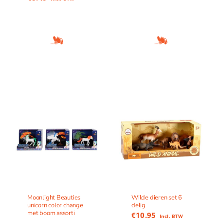
Moonlight Beauties
Wilde dieren set 6
unicorn color change
delig
met boom assorti
€
10.95
Incl. BTW