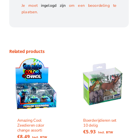
Je moet
ingelogd zijn
om een beoordeling te
plaatsen.
Related products
Amazing Cool
Boerderijdieren set
Zeedieren color
10 delig
change assorti
€
5.93
Incl. BTW
€
8.49
Incl. BTW