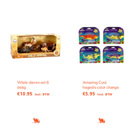
Wilde dieren set 6
Amazing Cool
delig
hagedis color change
€
10.95
€
5.95
Incl. BTW
Incl. BTW