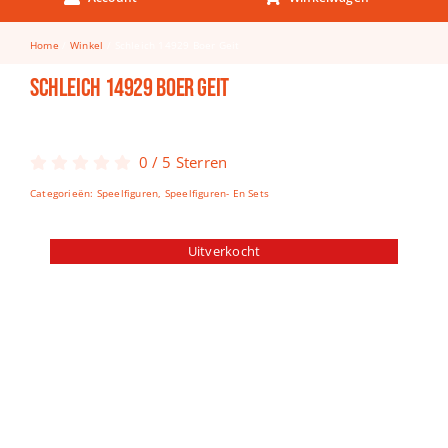
Keuken & Tafelen
Home
Winkel
Schleich 14929 Boer Geit
Kinderfietsen
Schleich 14929 Boer Geit
Knutselen
Woonkamer
0
/
5
Sterren
Spellen
Categorieën:
Speelfiguren
,
Speelfiguren- En Sets
Puzzels
Uitverkocht
Lego