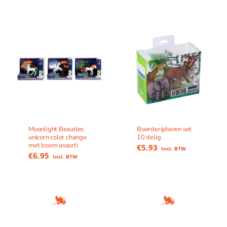
Moonlight Beauties
Boerderijdieren set
unicorn color change
10 delig
met boom assorti
€
5.93
Incl. BTW
€
6.95
Incl. BTW