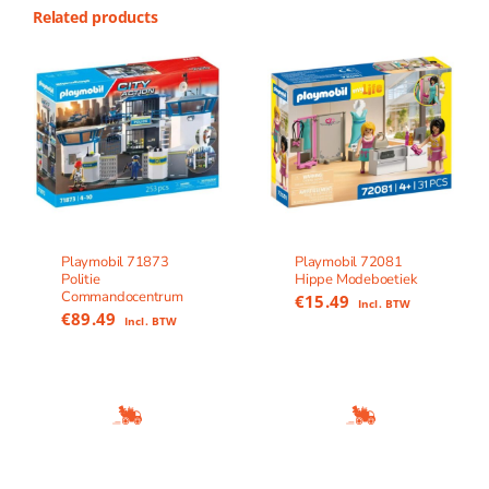
Related products
Playmobil 71873
Playmobil 72081
Politie
Hippe Modeboetiek
Commandocentrum
€
15.49
Incl. BTW
€
89.49
Incl. BTW