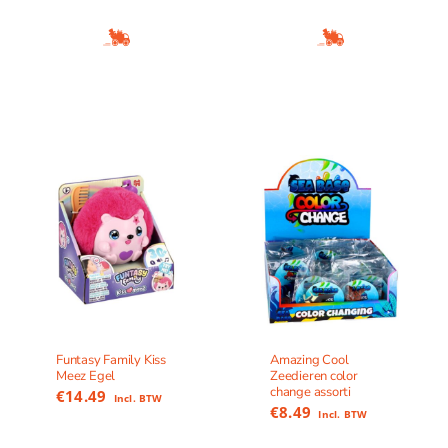
Funtasy Family Kiss
Amazing Cool
Meez Egel
Zeedieren color
change assorti
€
14.49
Incl. BTW
€
8.49
Incl. BTW