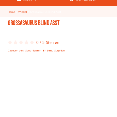
Keuken & Tafelen
Home
Winkel
GrossaSaurus Blind Asst
Kinderfietsen
GrossaSaurus Blind Asst
Knutselen
Woonkamer
0
/
5
Sterren
Spellen
Categorieën:
Speelfiguren- En Sets
,
Surprise
Puzzels
Lego