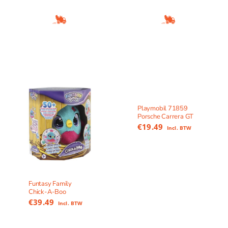
Playmobil 71859
Porsche Carrera GT
€
19.49
Incl. BTW
Funtasy Family
Chick-A-Boo
€
39.49
Incl. BTW