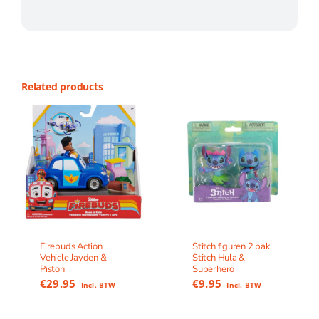
Related products
Firebuds Action
Stitch figuren 2 pak
Vehicle Jayden &
Stitch Hula &
Piston
Superhero
€
29.95
€
9.95
Incl. BTW
Incl. BTW