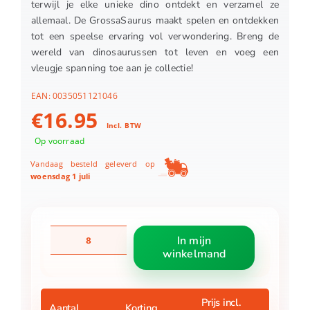
terwijl je elke unieke dino ontdekt en verzamel ze
allemaal. De GrossaSaurus maakt spelen en ontdekken
tot een speelse ervaring vol verwondering. Breng de
wereld van dinosaurussen tot leven en voeg een
vleugje spanning toe aan je collectie!
EAN:
0035051121046
€
16.95
Incl. BTW
Op voorraad
Vandaag besteld geleverd op
woensdag 1 juli
GrossaSaurus
In mijn
Blind
winkelmand
Asst
aantal
Prijs incl.
Aantal
Korting