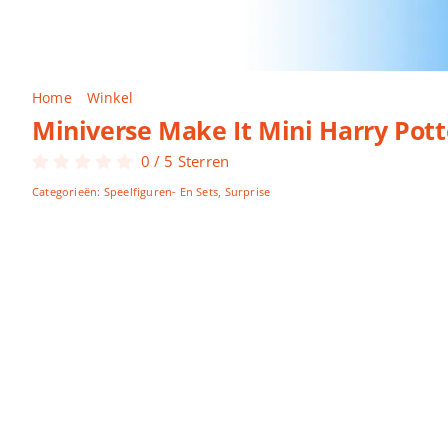
Home
Winkel
Miniverse Make It Mini Harry Potter Build It
Miniverse Make It Mini Harry Potte
0
/
5
Sterren
Categorieën:
Speelfiguren- En Sets
,
Surprise