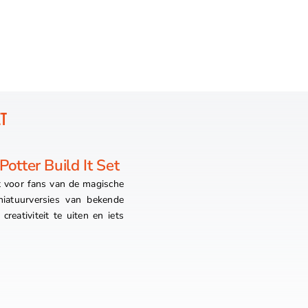
ET
otter Build It Set
ct voor fans van de magische
iatuurversies van bekende
reativiteit te uiten en iets