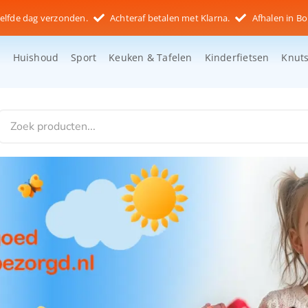
elfde dag verzonden.
Achteraf betalen met Klarna.
Afhalen in Bo
d
Huishoud
Sport
Keuken & Tafelen
Kinderfietsen
Knut