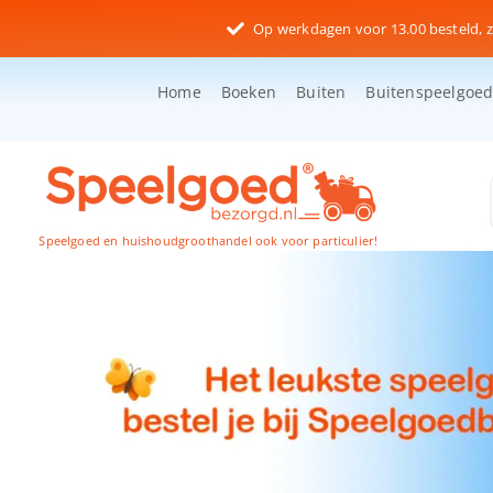
Ga
Op werkdagen voor 13.00 besteld, z
naar
inhoud
Home
Boeken
Buiten
Buitenspeelgoe
Speelgoed en huishoudgroothandel ook voor particulier!