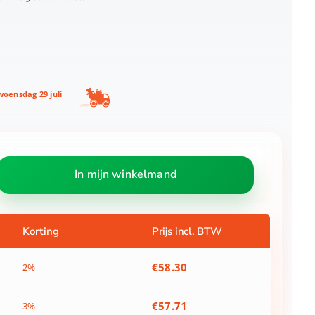
oensdag 29 juli
In mijn winkelmand
Korting
Prijs incl. BTW
€
58.30
2%
€
57.71
3%