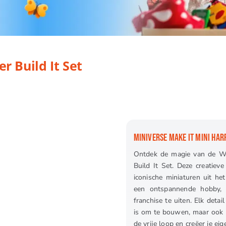
 Set
r Build It Set
MINIVERSE MAKE IT MINI HARR
Ontdek de magie van de Wi
Build It Set. Deze creatie
iconische miniaturen uit he
een ontspannende hobby, 
franchise te uiten. Elk deta
is om te bouwen, maar ook pr
de vrije loop en creëer je e