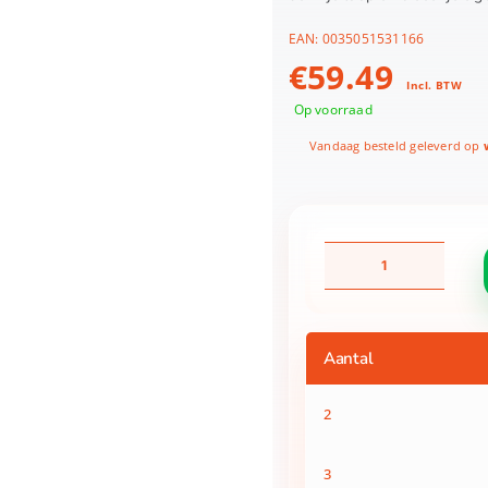
EAN:
0035051531166
€
59.49
Incl. BTW
Op voorraad
Vandaag besteld geleverd op
w
Miniverse
Make
It
Mini
Harry
Aantal
Potter
Build
It
2
Set
aantal
3