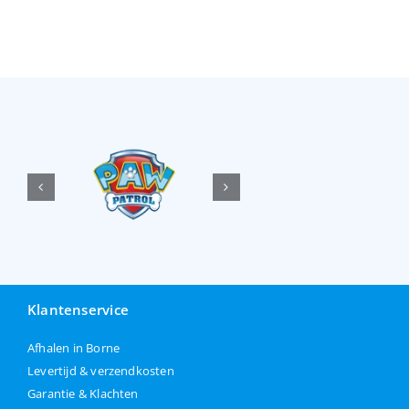
Klantenservice
Afhalen in Borne
Levertijd & verzendkosten
Garantie & Klachten