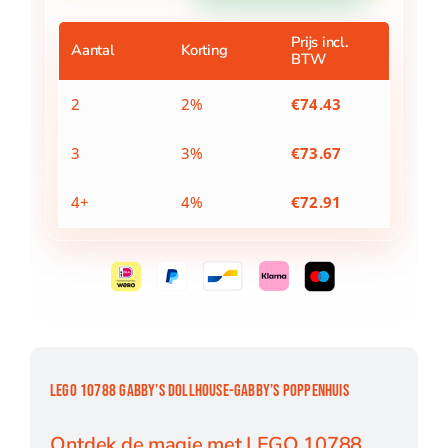
Gabby's
poppenhuis
Prijs incl.
Aantal
Korting
BTW
aantal
2
2%
€
74.43
3
3%
€
73.67
4+
4%
€
72.91
LEGO 10788 GABBY’S DOLLHOUSE-GABBY’S POPPENHUIS
Ontdek de magie met LEGO 10788