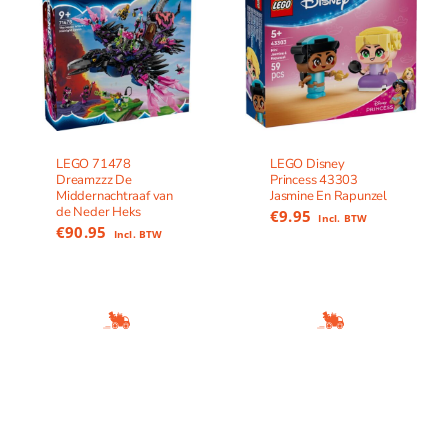
LEGO 71478
LEGO Disney
Dreamzzz De
Princess 43303
Middernachtraaf van
Jasmine En Rapunzel
de Neder Heks
€
9.95
Incl. BTW
€
90.95
Incl. BTW