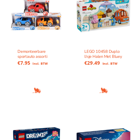
Demonteerbare
LEGO 10458 Duplo
sportauto assorti
IJsje Halen Met Bluey
€
7.95
€
29.49
Incl. BTW
Incl. BTW