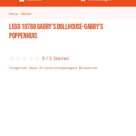
Keuken & Tafelen
Home
Winkel
LEGO 10788 Gabby’s Dollhouse-Gabby’s poppenhuis
Kinderfietsen
LEGO 10788 Gabby’s Dollhouse-Gabby’s
Knutselen
poppenhuis
Woonkamer
Spellen
0
/
5
Sterren
Categorieën:
Bouw- En Constructiespeelgoed
,
Bouwstenen
Puzzels
Lego