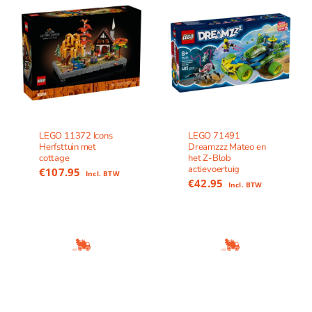
LEGO 11372 Icons
LEGO 71491
Herfsttuin met
Dreamzzz Mateo en
cottage
het Z-Blob
actievoertuig
€
107.95
Incl. BTW
€
42.95
Incl. BTW