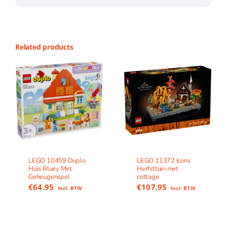
Related products
LEGO 10459 Duplo
LEGO 11372 Icons
Huis Bluey Met
Herfsttuin met
Geheugenspel
cottage
€
64.95
€
107.95
Incl. BTW
Incl. BTW