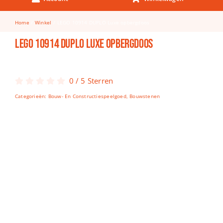
Keuken & Tafelen
Home
Winkel
LEGO 10914 DUPLO Luxe opbergdoos
Kinderfietsen
LEGO 10914 DUPLO Luxe opbergdoos
Knutselen
Woonkamer
0
/
5
Sterren
Spellen
Categorieën:
Bouw- En Constructiespeelgoed
,
Bouwstenen
Puzzels
Lego