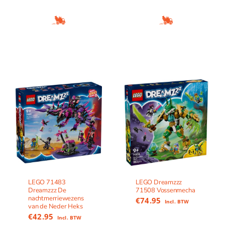
LEGO 71483
LEGO Dreamzzz
Dreamzzz De
71508 Vossenmecha
nachtmerriewezens
€
74.95
Incl. BTW
van de Neder Heks
€
42.95
Incl. BTW