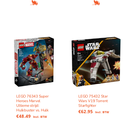
LEGO 76343 Super
LEGO 75432 Star
Heroes Marvel
Wars V19 Torrent
Ultieme strijd:
Starfighter
Hulkbuster vs. Hulk
€
62.95
Incl. BTW
€
48.49
Incl. BTW