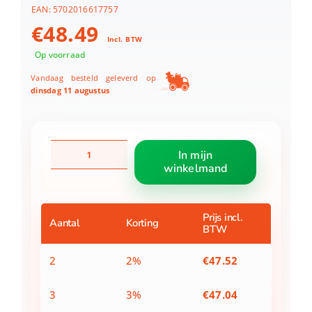
EAN:
5702016617757
€
48.49
Incl. BTW
Op voorraad
Vandaag besteld geleverd op
dinsdag 11 augustus
LEGO
In mijn
10914
winkelmand
DUPLO
Luxe
opbergdoos
aantal
Prijs incl.
Aantal
Korting
BTW
2
2%
€
47.52
3
3%
€
47.04