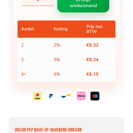
In mijn
Pop
winkelmand
Make-
Up
Haarband
Unicorn
Prijs incl.
Aantal
Korting
BTW
aantal
2
2%
€
8.32
3
3%
€
8.24
4+
4%
€
8.15
DREAM POP MAKE-UP HAARBAND UNICORN