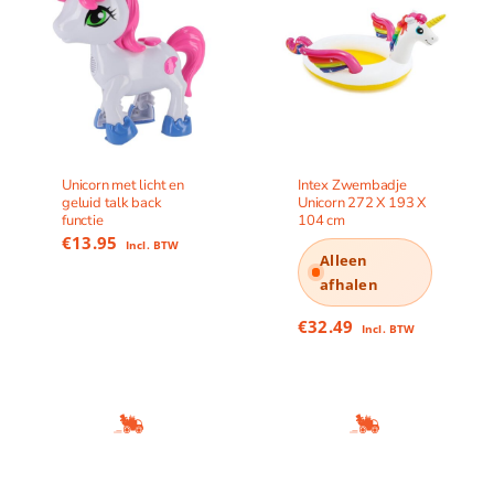
Unicorn met licht en
Intex Zwembadje
geluid talk back
Unicorn 272 X 193 X
functie
104 cm
€
13.95
Incl. BTW
Alleen
afhalen
€
32.49
Incl. BTW