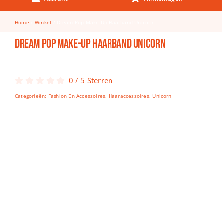
Keuken & Tafelen
Home
Winkel
Dream Pop Make-Up Haarband Unicorn
Kinderfietsen
Dream Pop Make-Up Haarband Unicorn
Knutselen
Woonkamer
0
/
5
Sterren
Spellen
Categorieën:
Fashion En Accessoires
,
Haaraccessoires
,
Unicorn
Puzzels
Lego