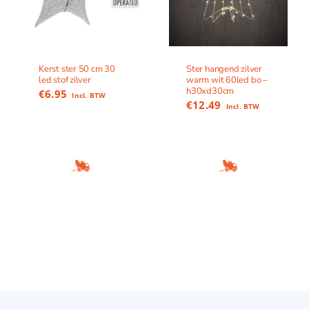
Kerst ster 50 cm 30
Ster hangend zilver
led stof zilver
warm wit 60led bo –
h30xd30cm
€
6.95
Incl. BTW
€
12.49
Incl. BTW