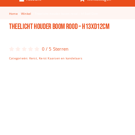
Keuken & Tafelen
Home
Winkel
Theelicht houder boom rood – h13xd12cm
Kinderfietsen
Theelicht houder boom rood – h13xd12cm
Knutselen
Woonkamer
0
/
5
Sterren
Spellen
Categorieën:
Kerst
,
Kerst Kaarsen en kandelaars
Puzzels
Lego