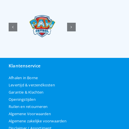
Klantenservice
Afhalen in Borne
Levertijd & verzendkosten
Garantie & Klachten
Openingstijden
Ruilen en retourneren
Algemene Voorwaarden
Algemene zakelijke voorwaarden
Disclaimer / Assortiment