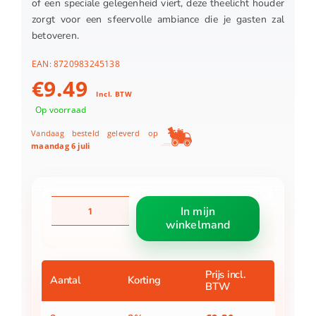
of een speciale gelegenheid viert, deze theelicht houder
zorgt voor een sfeervolle ambiance die je gasten zal
betoveren.
EAN:
8720983245138
€
9.49
Incl. BTW
Op voorraad
Vandaag besteld geleverd op
maandag 6 juli
Theelicht
In mijn
houder
winkelmand
boom
rood
-
h13xd12cm
Prijs incl.
Aantal
Korting
BTW
aantal