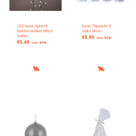
LED basic lights 8
Kerst Theelicht 8
functie twinkel effect
stuks zilver
buiten
€
5.95
Incl. BTW
€
5.49
Incl. BTW