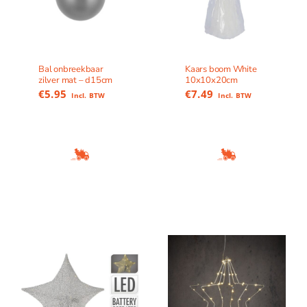
Bal onbreekbaar
Kaars boom White
zilver mat – d15cm
10x10x20cm
€
5.95
€
7.49
Incl. BTW
Incl. BTW