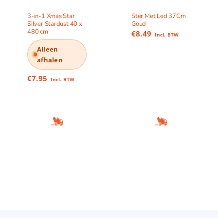
3-in-1 Xmas Star
Ster Met Led 37Cm
Silver Stardust 40 x
Goud
480 cm
€
8.49
Incl. BTW
Alleen
afhalen
€
7.95
Incl. BTW