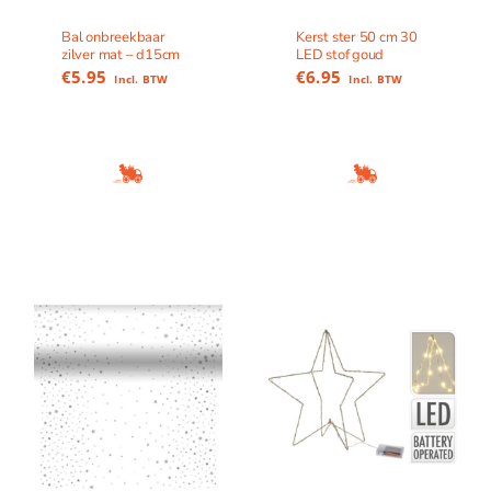
Bal onbreekbaar
Kerst ster 50 cm 30
zilver mat – d15cm
LED stof goud
€
5.95
€
6.95
Incl. BTW
Incl. BTW