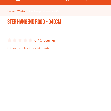
Keuken & Tafelen
Home
Winkel
Ster hangend rood – d40cm
Kinderfietsen
Ster hangend rood – d40cm
Knutselen
Woonkamer
0
/
5
Sterren
Spellen
Categorieën:
Kerst
,
Kerstdecoratie
Puzzels
Lego