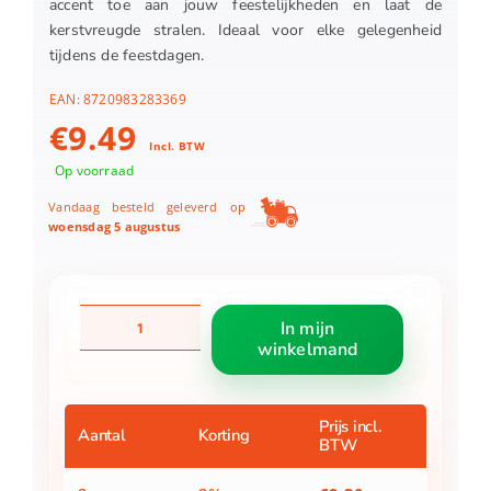
accent toe aan jouw feestelijkheden en laat de
kerstvreugde stralen. Ideaal voor elke gelegenheid
tijdens de feestdagen.
EAN:
8720983283369
€
9.49
Incl. BTW
Op voorraad
Vandaag besteld geleverd op
woensdag 5 augustus
Ster
In mijn
hangend
winkelmand
rood
-
d40cm
aantal
Prijs incl.
Aantal
Korting
BTW