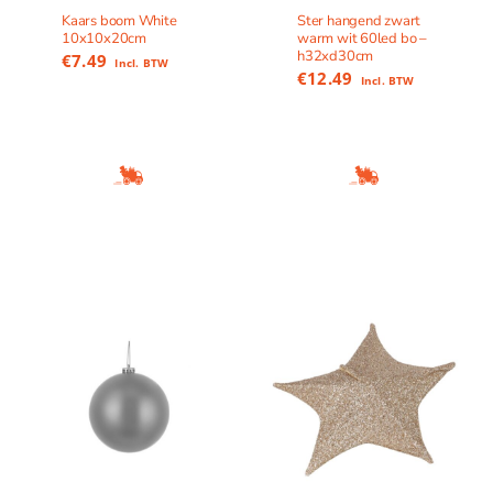
Kaars boom White
Ster hangend zwart
10x10x20cm
warm wit 60led bo –
h32xd30cm
€
7.49
Incl. BTW
€
12.49
Incl. BTW