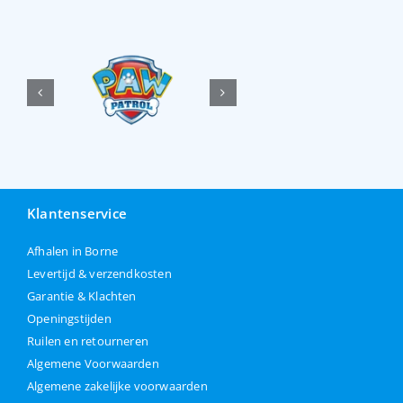
Klantenservice
Afhalen in Borne
Levertijd & verzendkosten
Garantie & Klachten
Openingstijden
Ruilen en retourneren
Algemene Voorwaarden
Algemene zakelijke voorwaarden