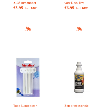
ø135 mm rubber
voor Doek Rvs
€
5.95
€
6.95
Incl. BTW
Incl. BTW
Tube Sleuteltjes 4
Zep professionele