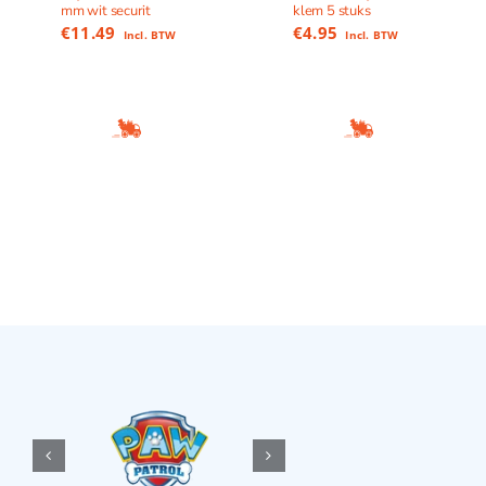
mm wit securit
klem 5 stuks
€
11.49
€
4.95
Incl. BTW
Incl. BTW