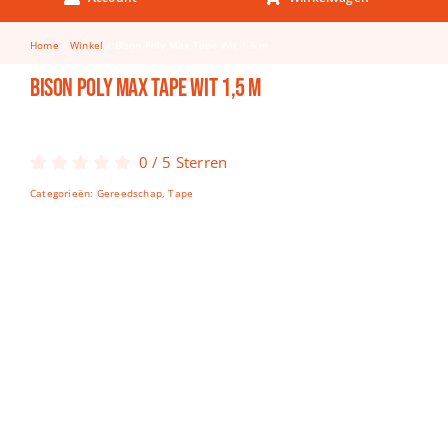
Keuken & Tafelen
Home
Winkel
Bison Poly Max Tape Wit 1,5 m
Kinderfietsen
Bison Poly Max Tape Wit 1,5 m
Knutselen
Woonkamer
0
/
5
Sterren
Spellen
Categorieën:
Gereedschap
,
Tape
Puzzels
Lego