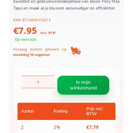
kwaliteit en gebruiksvriendelijkheid van Bison Poly Max
Tape en maak al je klussen eenvoudiger en efficiënter.
EAN:
8710439310213
€
7.95
Incl. BTW
Op voorraad
Vandaag besteld geleverd op
maandag 10 augustus
Bison
In mijn
Poly
winkelmand
Max
Tape
Wit
1,5
Prijs incl.
Aantal
Korting
BTW
m
aantal
2
2%
€
7.79