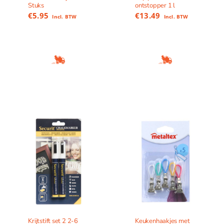
Stuks
ontstopper 1 l
€
5.95
€
13.49
Incl. BTW
Incl. BTW
Krijtstift set 2 2-6
Keukenhaakjes met