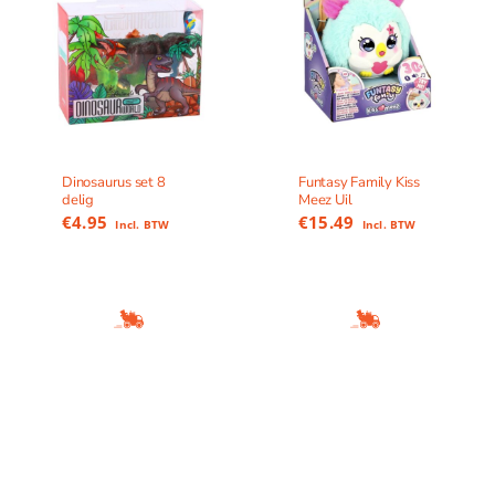
Dinosaurus set 8
Funtasy Family Kiss
delig
Meez Uil
€
4.95
€
15.49
Incl. BTW
Incl. BTW