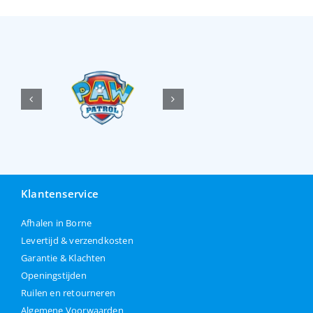
Klantenservice
Afhalen in Borne
Levertijd & verzendkosten
Garantie & Klachten
Openingstijden
Ruilen en retourneren
Algemene Voorwaarden