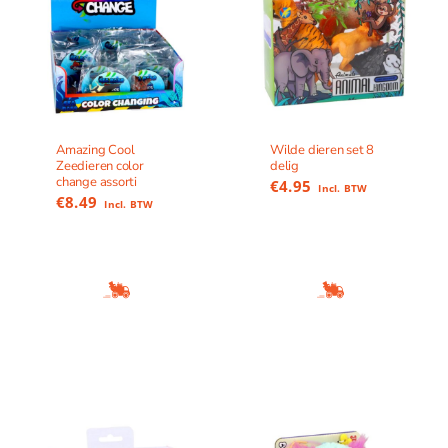
Amazing Cool
Wilde dieren set 8
Zeedieren color
delig
change assorti
€
4.95
Incl. BTW
€
8.49
Incl. BTW