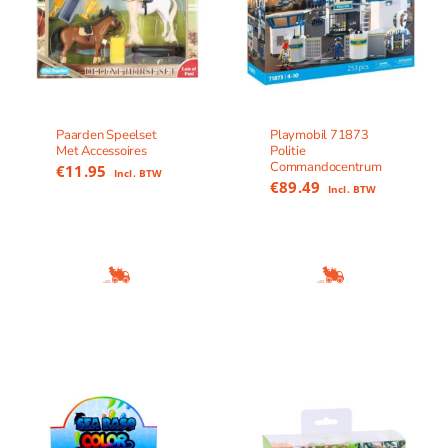
Paarden Speelset
Playmobil 71873
Met Accessoires
Politie
Commandocentrum
€
11.95
Incl. BTW
€
89.49
Incl. BTW