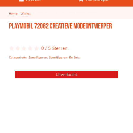
Keuken & Tafelen
Home
Winkel
Playmobil 72082 Creatieve Modeontwerper
Kinderfietsen
Playmobil 72082 Creatieve Modeontwerper
Knutselen
Woonkamer
0
/
5
Sterren
Spellen
Categorieën:
Speelfiguren
,
Speelfiguren- En Sets
Puzzels
Uitverkocht
Lego