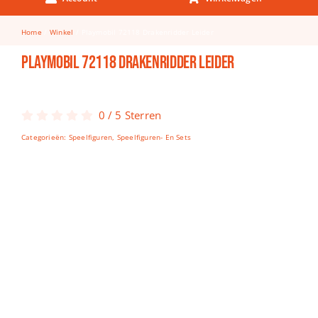
Keuken & Tafelen
Home
Winkel
Playmobil 72118 Drakenridder Leider
Kinderfietsen
Playmobil 72118 Drakenridder Leider
Knutselen
Woonkamer
0
/
5
Sterren
Spellen
Categorieën:
Speelfiguren
,
Speelfiguren- En Sets
Puzzels
Lego