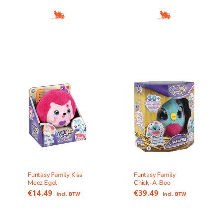
Funtasy Family Kiss
Funtasy Family
Meez Egel
Chick-A-Boo
€
14.49
€
39.49
Incl. BTW
Incl. BTW