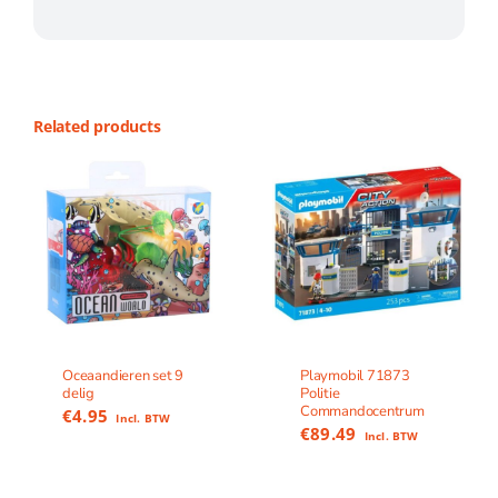
Related products
Oceaandieren set 9
Playmobil 71873
delig
Politie
Commandocentrum
€
4.95
Incl. BTW
€
89.49
Incl. BTW