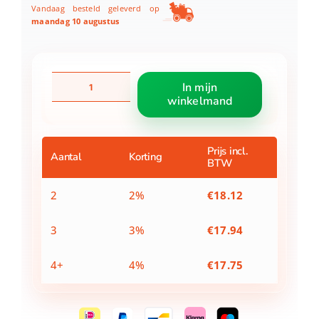
Vandaag besteld geleverd op
maandag 10 augustus
Playmobil
In mijn
72118
winkelmand
Drakenridder
Leider
aantal
Prijs incl.
Aantal
Korting
BTW
2
2%
€
18.12
3
3%
€
17.94
4+
4%
€
17.75