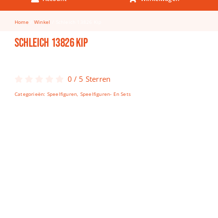
Keuken & Tafelen
Home
Winkel
Schleich 13826 Kip
Kinderfietsen
Schleich 13826 Kip
Knutselen
Woonkamer
0
/
5
Sterren
Spellen
Categorieën:
Speelfiguren
,
Speelfiguren- En Sets
Puzzels
Lego