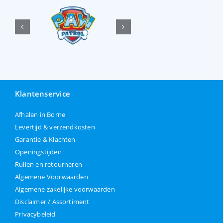
Klantenservice
Afhalen in Borne
Levertijd & verzendkosten
Garantie & Klachten
Openingstijden
Ruilen en retourneren
Algemene Voorwaarden
Algemene zakelijke voorwaarden
Disclaimer / Assortiment
Privacybeleid