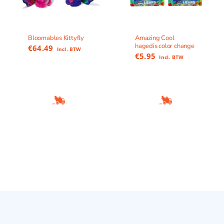
Bloomables Kittyfly
Amazing Cool
hagedis color change
€
64.49
Incl. BTW
€
5.95
Incl. BTW