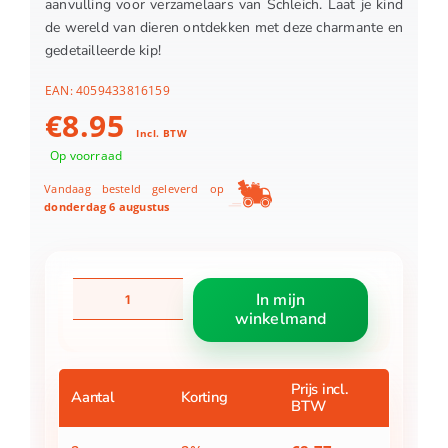
aanvulling voor verzamelaars van Schleich. Laat je kind
de wereld van dieren ontdekken met deze charmante en
gedetailleerde kip!
EAN:
4059433816159
€
8.95
Incl. BTW
Op voorraad
Vandaag besteld geleverd op
donderdag 6 augustus
Schleich
In mijn
13826
winkelmand
Kip
aantal
Prijs incl.
Aantal
Korting
BTW