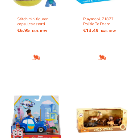
Stitch mini figuren
Playmobil 71877
capsules assorti
Politie Te Paard
€
6.95
€
13.49
Incl. BTW
Incl. BTW