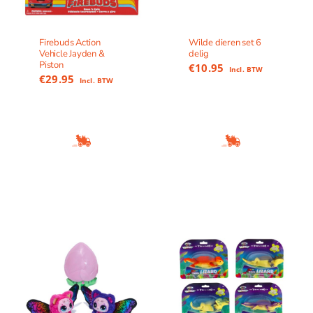
Firebuds Action
Wilde dieren set 6
Vehicle Jayden &
delig
Piston
€
10.95
Incl. BTW
€
29.95
Incl. BTW