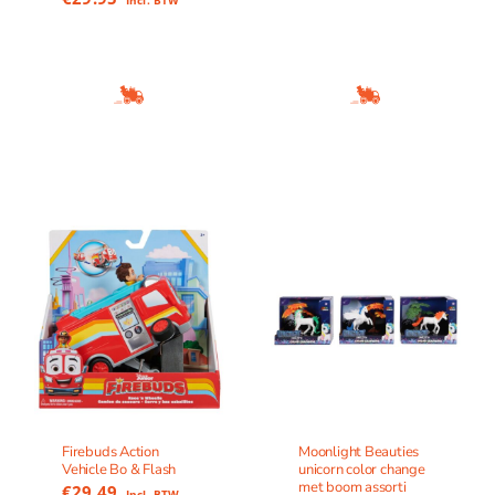
Firebuds Action
Moonlight Beauties
Vehicle Bo & Flash
unicorn color change
met boom assorti
€
29.49
Incl. BTW