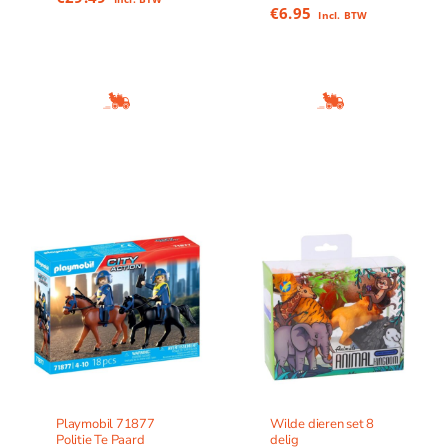
€
6.95
Incl. BTW
Playmobil 71877
Wilde dieren set 8
Politie Te Paard
delig