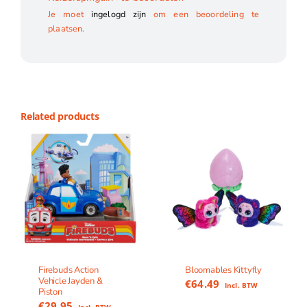
Je moet
ingelogd zijn
om een beoordeling te
plaatsen.
Related products
Firebuds Action
Bloomables Kittyfly
Vehicle Jayden &
€
64.49
Incl. BTW
Piston
€
29.95
Incl. BTW