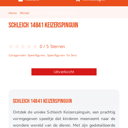
Keuken & Tafelen
Home
Winkel
Schleich 14841 Keizerspinguin
Kinderfietsen
Schleich 14841 Keizerspinguin
Knutselen
Woonkamer
0
/
5
Sterren
Spellen
Categorieën:
Speelfiguren
,
Speelfiguren- En Sets
Puzzels
Uitverkocht
Lego
SCHLEICH 14841 KEIZERSPINGUIN
Ontdek de unieke Schleich Keizerspinguin, een prachtig
vormgegeven speeltje dat kinderen meeneemt naar de
wondere wereld van de dieren. Met zijn gedetailleerde